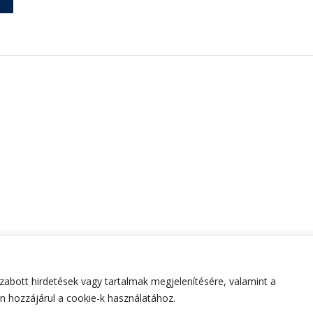
abott hirdetések vagy tartalmak megjelenítésére, valamint a
tartva.
Hello Fashion | Fejlesztette
Blossom Themes
.Készített
 hozzájárul a cookie-k használatához.