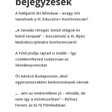
bejegyzések
A hallgatói lét kihívásai – avagy mit
tanultunk a VI. Educatio+ Konferencián?
„A tanulás rétegei: belső világok és
külső terepek” – beszámoló a XI. Illyés
Multidiszciplináris konferenciáról
A Föld jövője rajtad is múlik! – Így
csökkentheted tudatosan az
ökolábnyomodat
Öt kávézó Budapesten, ahol
egyetemistaként kedvezmények várnak
„… ami az emberekben jó – elmúlik, de
nem így a művészetben” – Rófusz
Ferenc az ELTE Filmklubban