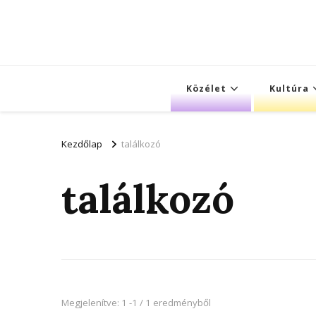
Közélet
Kultúra
Kezdőlap
találkozó
találkozó
Megjelenítve: 1 -1 / 1 eredményből