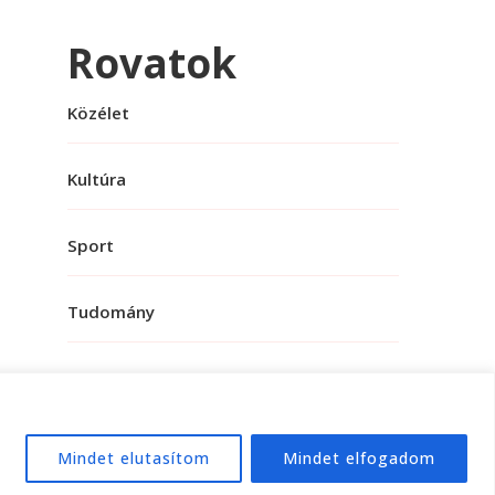
Rovatok
Közélet
Kultúra
Sport
Tudomány
Mindet elutasítom
Mindet elfogadom
e:
WordPress
.