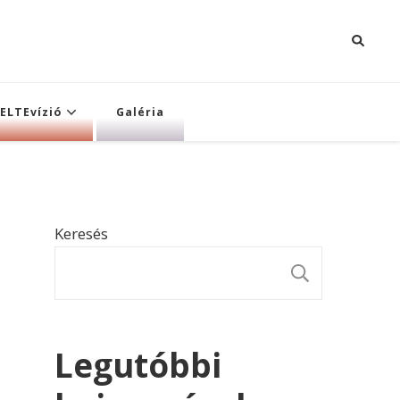
ELTEvízió
Galéria
Keresés
KERESÉ
Legutóbbi