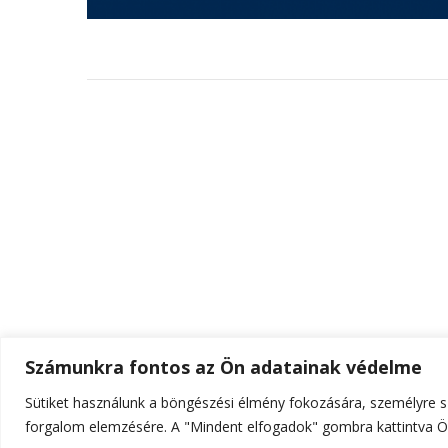
Számunkra fontos az Ön adatainak védelme
Sütiket használunk a böngészési élmény fokozására, személyre sz
© Szerzői jog 2026
ELTE Online
. Minden jog fenn
forgalom elemzésére. A "Mindent elfogadok" gombra kattintva Ön