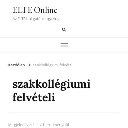
ELTE Online
Az ELTE hallgatói magazinja
Kezdőlap
szakkollégiumi felvételi
szakkollégiumi
felvételi
Megjelenítve: 1 -1 / 1 eredményből