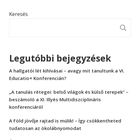
Keresés
K
Legutóbbi bejegyzések
A hallgatói lét kihívásai – avagy mit tanultunk a VI.
Educatio+ Konferencián?
„A tanulás rétegei: belső világok és külső terepek” –
beszámoló a XI. Illyés Multidiszciplináris
konferenciáról
A Föld jövője rajtad is múlik! – Így csökkentheted
tudatosan az ökolábnyomodat