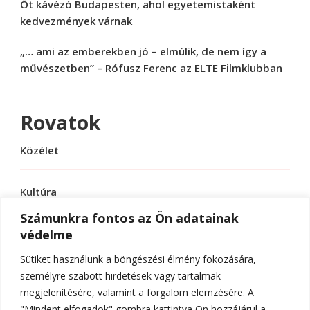
Öt kávézó Budapesten, ahol egyetemistaként
kedvezmények várnak
„… ami az emberekben jó – elmúlik, de nem így a
művészetben” – Rófusz Ferenc az ELTE Filmklubban
Rovatok
Közélet
Kultúra
Számunkra fontos az Ön adatainak
védelme
Sport
Sütiket használunk a böngészési élmény fokozására,
Tudomány
személyre szabott hirdetések vagy tartalmak
megjelenítésére, valamint a forgalom elemzésére. A
"Mindent elfogadok" gombra kattintva Ön hozzájárul a