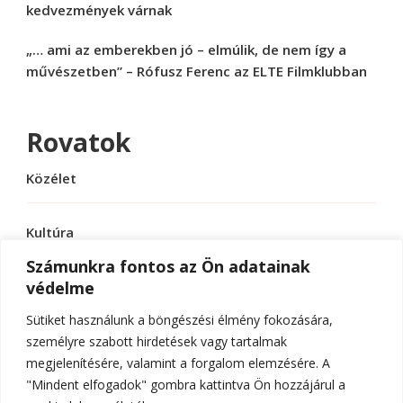
kedvezmények várnak
„… ami az emberekben jó – elmúlik, de nem így a
művészetben” – Rófusz Ferenc az ELTE Filmklubban
Rovatok
Közélet
Kultúra
Számunkra fontos az Ön adatainak
védelme
Sport
Sütiket használunk a böngészési élmény fokozására,
Tudomány
személyre szabott hirdetések vagy tartalmak
megjelenítésére, valamint a forgalom elemzésére. A
"Mindent elfogadok" gombra kattintva Ön hozzájárul a