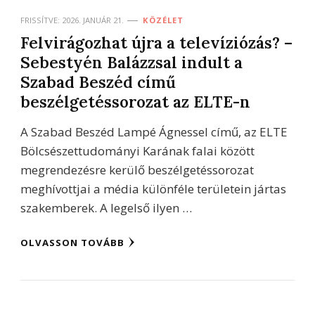
FRISSÍTVE:
2026. JANUÁR 21.
KÖZÉLET
Felvirágozhat újra a televíziózás? –
Sebestyén Balázzsal indult a
Szabad Beszéd című
beszélgetéssorozat az ELTE-n
A Szabad Beszéd Lampé Ágnessel című, az ELTE
Bölcsészettudományi Karának falai között
megrendezésre kerülő beszélgetéssorozat
meghívottjai a média különféle területein jártas
szakemberek. A legelső ilyen …
OLVASSON TOVÁBB