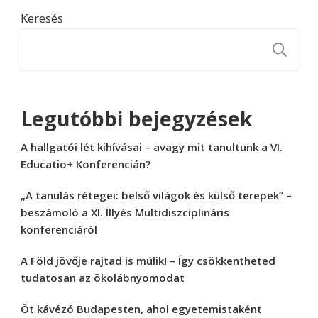
Keresés
K
Legutóbbi bejegyzések
A hallgatói lét kihívásai – avagy mit tanultunk a VI.
Educatio+ Konferencián?
„A tanulás rétegei: belső világok és külső terepek” –
beszámoló a XI. Illyés Multidiszciplináris
konferenciáról
A Föld jövője rajtad is múlik! – Így csökkentheted
tudatosan az ökolábnyomodat
Öt kávézó Budapesten, ahol egyetemistaként