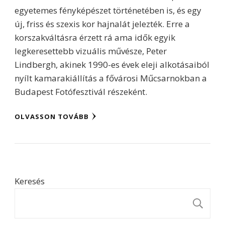
egyetemes fényképészet történetében is, és egy
új, friss és szexis kor hajnalát jelezték. Erre a
korszakváltásra érzett rá ama idők egyik
legkeresettebb vizuális művésze, Peter
Lindbergh, akinek 1990-es évek eleji alkotásaiból
nyílt kamarakiállítás a fővárosi Műcsarnokban a
Budapest Fotófesztivál részeként.
OLVASSON TOVÁBB
Keresés
K