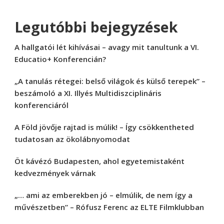
Legutóbbi bejegyzések
A hallgatói lét kihívásai – avagy mit tanultunk a VI.
Educatio+ Konferencián?
„A tanulás rétegei: belső világok és külső terepek” –
beszámoló a XI. Illyés Multidiszciplináris
konferenciáról
A Föld jövője rajtad is múlik! – Így csökkentheted
tudatosan az ökolábnyomodat
Öt kávézó Budapesten, ahol egyetemistaként
kedvezmények várnak
„… ami az emberekben jó – elmúlik, de nem így a
művészetben” – Rófusz Ferenc az ELTE Filmklubban