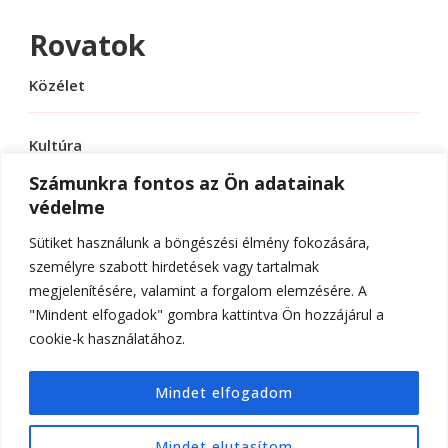
Rovatok
Közélet
Kultúra
Számunkra fontos az Ön adatainak
védelme
Sport
Sütiket használunk a böngészési élmény fokozására,
Tudomány
személyre szabott hirdetések vagy tartalmak
megjelenítésére, valamint a forgalom elemzésére. A
"Mindent elfogadok" gombra kattintva Ön hozzájárul a
cookie-k használatához.
© Szerzői jog 2026
ELTE Online
. Minden jog
Mindet elfogadom
fenntartva.
Hello Fashion | Fejlesztette
Blossom
Themes
.Készítette:
WordPress
.
Mindet elutasítom