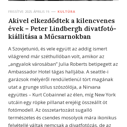
FRISSÍTVE:
2025. ÁPRILIS 19.
KULTÚRA
Akivel elkezdődtek a kilencvenes
évek – Peter Lindbergh divatfotó-
kiállítása a Műcsarnokban
A Szovjetunió, és vele együtt az addig ismert
világrend már széthullóban volt, amikor az
„angyalok városában” Julia Roberts betipegett az
Ambassador Hotel tágas halljába. A seattle-i
garázsok mélyéről rendületlenül tört magának
utat a grunge stílus szószólója, a Nirvana
együttes – Kurt Cobainnel az élen, míg New York
utcáin egy röpke pillanat erejéig összeállt öt
fotómodell. Az összetartozást sugalló
természetes és csendes mosolyok mára ikonikus
felvétellé váltak nemcsak a divatfotózás, de az