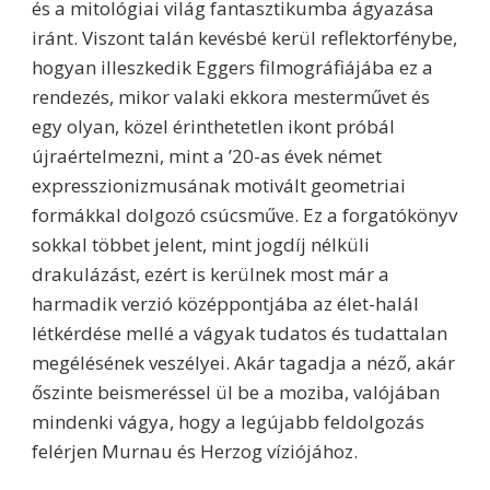
és a mitológiai világ fantasztikumba ágyazása
iránt. Viszont talán kevésbé kerül reflektorfénybe,
hogyan illeszkedik Eggers filmográfiájába ez a
rendezés, mikor valaki ekkora mesterművet és
egy olyan, közel érinthetetlen ikont próbál
újraértelmezni, mint a ’20-as évek német
expresszionizmusának motivált geometriai
formákkal dolgozó csúcsműve. Ez a forgatókönyv
sokkal többet jelent, mint jogdíj nélküli
drakulázást, ezért is kerülnek most már a
harmadik verzió középpontjába az élet-halál
létkérdése mellé a vágyak tudatos és tudattalan
megélésének veszélyei. Akár tagadja a néző, akár
őszinte beismeréssel ül be a moziba, valójában
mindenki vágya, hogy a legújabb feldolgozás
felérjen Murnau és Herzog víziójához.