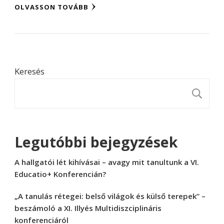
OLVASSON TOVÁBB
Keresés
K
Legutóbbi bejegyzések
A hallgatói lét kihívásai – avagy mit tanultunk a VI.
Educatio+ Konferencián?
„A tanulás rétegei: belső világok és külső terepek” –
beszámoló a XI. Illyés Multidiszciplináris
konferenciáról