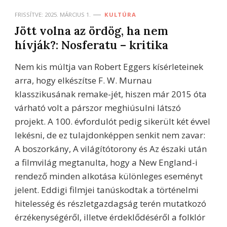
FRISSÍTVE:
2025. MÁRCIUS 1.
KULTÚRA
Jött volna az ördög, ha nem
hívják?: Nosferatu – kritika
Nem kis múltja van Robert Eggers kísérleteinek
arra, hogy elkészítse F. W. Murnau
klasszikusának remake-jét, hiszen már 2015 óta
várható volt a párszor meghiúsulni látszó
projekt. A 100. évfordulót pedig sikerült két évvel
lekésni, de ez tulajdonképpen senkit nem zavar:
A boszorkány, A világítótorony és Az északi után
a filmvilág megtanulta, hogy a New England-i
rendező minden alkotása különleges eseményt
jelent. Eddigi filmjei tanúskodtak a történelmi
hitelesség és részletgazdagság terén mutatkozó
érzékenységéről, illetve érdeklődéséről a folklór