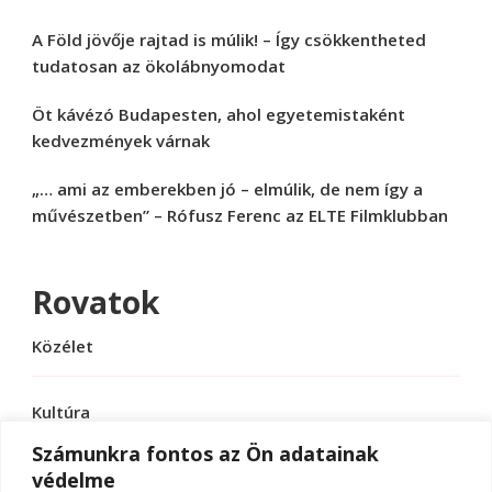
A Föld jövője rajtad is múlik! – Így csökkentheted
tudatosan az ökolábnyomodat
Öt kávézó Budapesten, ahol egyetemistaként
kedvezmények várnak
„… ami az emberekben jó – elmúlik, de nem így a
művészetben” – Rófusz Ferenc az ELTE Filmklubban
Rovatok
Közélet
Kultúra
Számunkra fontos az Ön adatainak
védelme
Sport