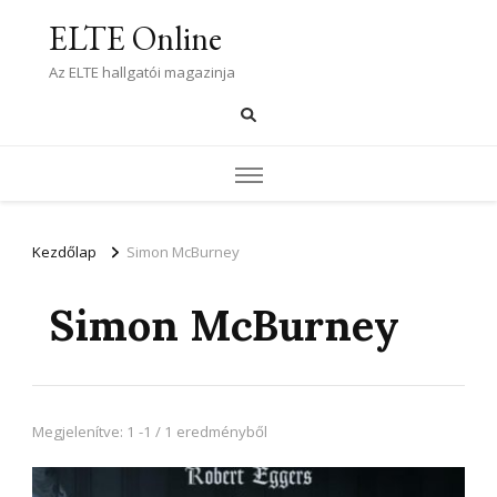
ELTE Online
Az ELTE hallgatói magazinja
Kezdőlap
Simon McBurney
Simon McBurney
Megjelenítve: 1 -1 / 1 eredményből