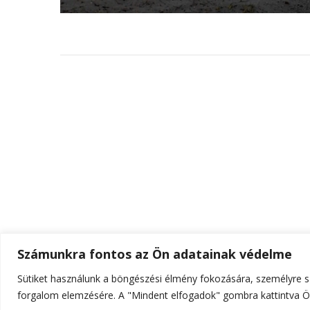
Számunkra fontos az Ön adatainak védelme
Sütiket használunk a böngészési élmény fokozására, személyre sz
© Szerzői jog 2026
ELTE Online
. Minden jog fenn
forgalom elemzésére. A "Mindent elfogadok" gombra kattintva Ön