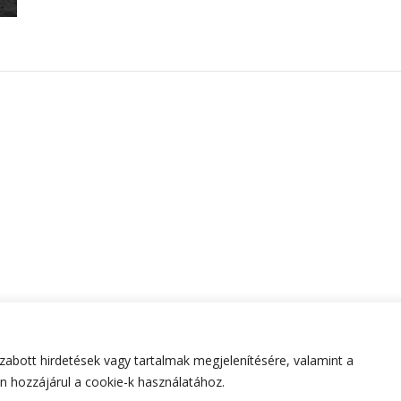
abott hirdetések vagy tartalmak megjelenítésére, valamint a
tartva.
Hello Fashion | Fejlesztette
Blossom Themes
.Készített
 hozzájárul a cookie-k használatához.