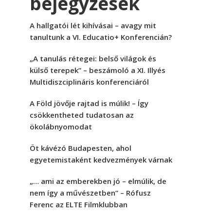
bejegyzések
A hallgatói lét kihívásai – avagy mit
tanultunk a VI. Educatio+ Konferencián?
„A tanulás rétegei: belső világok és
külső terepek” – beszámoló a XI. Illyés
Multidiszciplináris konferenciáról
A Föld jövője rajtad is múlik! – Így
csökkentheted tudatosan az
ökolábnyomodat
Öt kávézó Budapesten, ahol
egyetemistaként kedvezmények várnak
„… ami az emberekben jó – elmúlik, de
nem így a művészetben” – Rófusz
Ferenc az ELTE Filmklubban