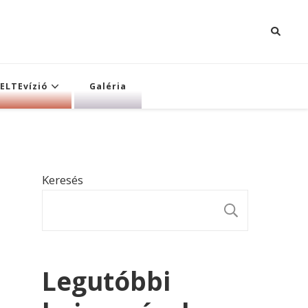
ELTEvízió
Galéria
Keresés
KERESÉ
Legutóbbi