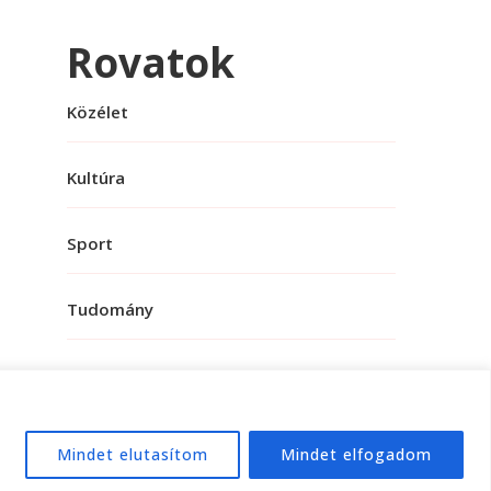
Rovatok
Közélet
Kultúra
Sport
Tudomány
Mindet elutasítom
Mindet elfogadom
e:
WordPress
.