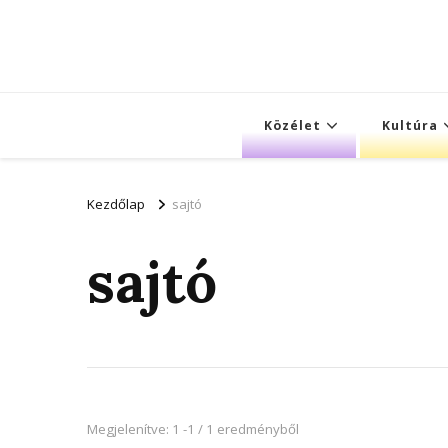
Közélet
Kultúra
Kezdőlap
sajtó
sajtó
Megjelenítve: 1 -1 / 1 eredményből