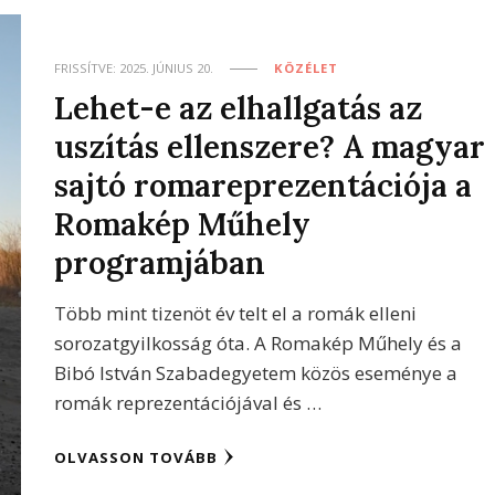
FRISSÍTVE:
2025. JÚNIUS 20.
KÖZÉLET
Lehet-e az elhallgatás az
uszítás ellenszere? A magyar
sajtó romareprezentációja a
Romakép Műhely
programjában
Több mint tizenöt év telt el a romák elleni
sorozatgyilkosság óta. A Romakép Műhely és a
Bibó István Szabadegyetem közös eseménye a
romák reprezentációjával és …
OLVASSON TOVÁBB