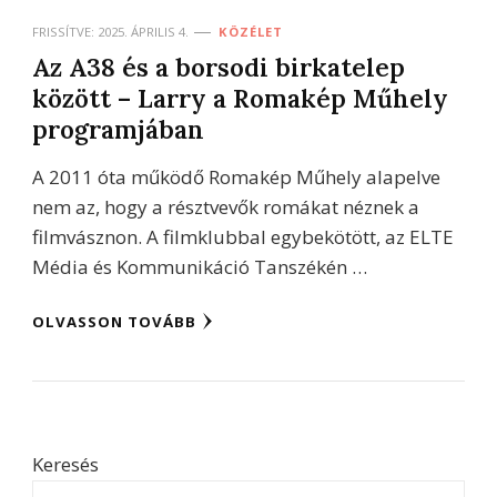
FRISSÍTVE:
2025. ÁPRILIS 4.
KÖZÉLET
Az A38 és a borsodi birkatelep
között – Larry a Romakép Műhely
programjában
A 2011 óta működő Romakép Műhely alapelve
nem az, hogy a résztvevők romákat néznek a
filmvásznon. A filmklubbal egybekötött, az ELTE
Média és Kommunikáció Tanszékén …
OLVASSON TOVÁBB
Keresés