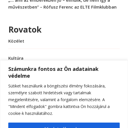
művészetben” – Rófusz Ferenc az ELTE Filmklubban
Rovatok
Közélet
Kultúra
Számunkra fontos az Ön adatainak
védelme
Sport
Sütiket használunk a böngészési élmény fokozására,
Tudomány
személyre szabott hirdetések vagy tartalmak
megjelenítésére, valamint a forgalom elemzésére. A
"Mindent elfogadok" gombra kattintva Ön hozzájárul a
cookie-k használatához.
© Szerzői jog 2026
ELTE Online
. Minden jog