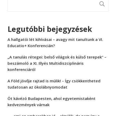
K
Legutóbbi bejegyzések
A hallgatói lét kihívásai – avagy mit tanultunk a VI.
Educatio+ Konferencián?
„A tanulás rétegei: belső világok és külső terepek” –
beszámoló a XI. Illyés Multidiszciplináris
konferenciáról
A Föld jövője rajtad is múlik! – Így csökkentheted
tudatosan az ökolábnyomodat
Öt kávézó Budapesten, ahol egyetemistaként
kedvezmények várnak
„… ami az emberekben jó – elmúlik, de nem így a