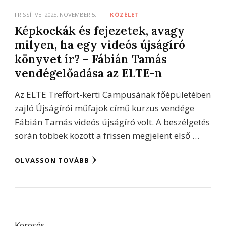
FRISSÍTVE:
2025. NOVEMBER 5.
KÖZÉLET
Képkockák és fejezetek, avagy
milyen, ha egy videós újságíró
könyvet ír? – Fábián Tamás
vendégelőadása az ELTE-n
Az ELTE Treffort-kerti Campusának főépületében
zajló Újságírói műfajok című kurzus vendége
Fábián Tamás videós újságíró volt. A beszélgetés
során többek között a frissen megjelent első …
OLVASSON TOVÁBB
Keresés