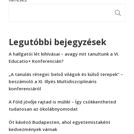
K
Legutóbbi bejegyzések
A hallgatói lét kihívásai – avagy mit tanultunk a VI.
Educatio+ Konferencián?
„A tanulás rétegei: belső világok és külső terepek” –
beszámoló a XI. Illyés Multidiszciplináris
konferenciáról
A Föld jövője rajtad is múlik! – Így csökkentheted
tudatosan az ökolábnyomodat
Öt kávézó Budapesten, ahol egyetemistaként
kedvezmények várnak