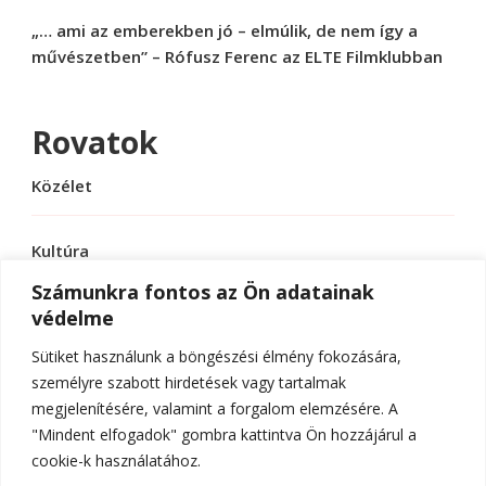
„… ami az emberekben jó – elmúlik, de nem így a
művészetben” – Rófusz Ferenc az ELTE Filmklubban
Rovatok
Közélet
Kultúra
Számunkra fontos az Ön adatainak
védelme
Sport
Sütiket használunk a böngészési élmény fokozására,
Tudomány
személyre szabott hirdetések vagy tartalmak
megjelenítésére, valamint a forgalom elemzésére. A
"Mindent elfogadok" gombra kattintva Ön hozzájárul a
cookie-k használatához.