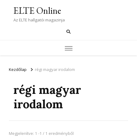
ELTE Online
Az ELTE hallgatói magazinja
Kezdőlap
régi magyar irodalom
régi magyar
irodalom
Megjelenítve: 1 -1 / 1 eredményből