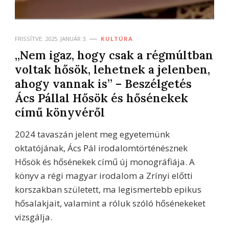
FRISSÍTVE:
2025. JANUÁR 3.
KULTÚRA
„Nem igaz, hogy csak a régmúltban
voltak hősök, lehetnek a jelenben,
ahogy vannak is” – Beszélgetés
Ács Pállal Hősök és hősénekek
című könyvéről
2024 tavaszán jelent meg egyetemünk
oktatójának, Ács Pál irodalomtörténésznek
Hősök és hősénekek című új monográfiája. A
könyv a régi magyar irodalom a Zrínyi előtti
korszakban született, ma legismertebb epikus
hősalakjait, valamint a róluk szóló hősénekeket
vizsgálja.