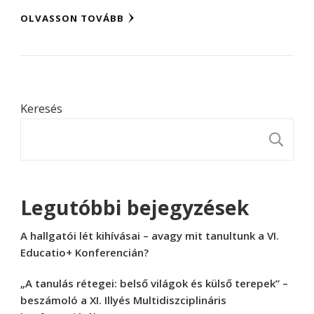
OLVASSON TOVÁBB
Keresés
K
Legutóbbi bejegyzések
A hallgatói lét kihívásai – avagy mit tanultunk a VI.
Educatio+ Konferencián?
„A tanulás rétegei: belső világok és külső terepek” –
beszámoló a XI. Illyés Multidiszciplináris