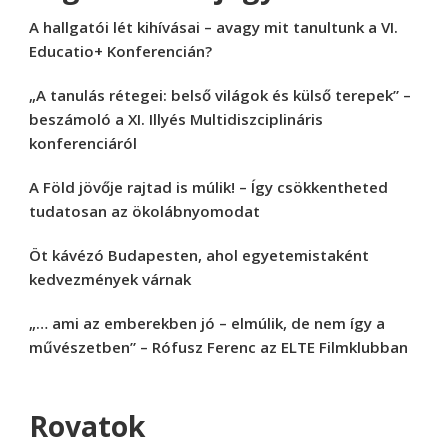
A hallgatói lét kihívásai – avagy mit tanultunk a VI.
Educatio+ Konferencián?
„A tanulás rétegei: belső világok és külső terepek” –
beszámoló a XI. Illyés Multidiszciplináris
konferenciáról
A Föld jövője rajtad is múlik! – Így csökkentheted
tudatosan az ökolábnyomodat
Öt kávézó Budapesten, ahol egyetemistaként
kedvezmények várnak
„… ami az emberekben jó – elmúlik, de nem így a
művészetben” – Rófusz Ferenc az ELTE Filmklubban
Rovatok