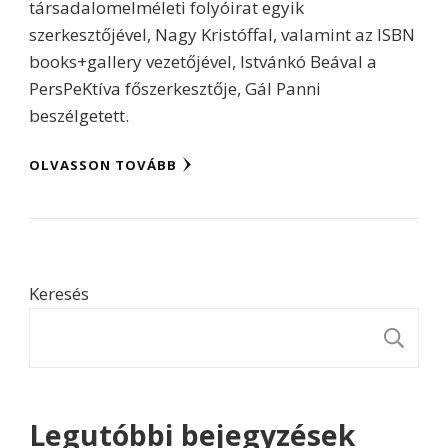
társadalomelméleti folyóirat egyik
szerkesztőjével, Nagy Kristóffal, valamint az ISBN
books+gallery vezetőjével, Istvánkó Beával a
PersPeKtíva főszerkesztője, Gál Panni
beszélgetett.
OLVASSON TOVÁBB
Keresés
K
Legutóbbi bejegyzések