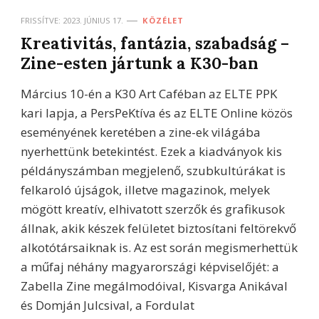
FRISSÍTVE:
2023. JÚNIUS 17.
KÖZÉLET
Kreativitás, fantázia, szabadság –
Zine-esten jártunk a K30-ban
Március 10-én a K30 Art Caféban az ELTE PPK
kari lapja, a PersPeKtíva és az ELTE Online közös
eseményének keretében a zine-ek világába
nyerhettünk betekintést. Ezek a kiadványok kis
példányszámban megjelenő, szubkultúrákat is
felkaroló újságok, illetve magazinok, melyek
mögött kreatív, elhivatott szerzők és grafikusok
állnak, akik készek felületet biztosítani feltörekvő
alkotótársaiknak is. Az est során megismerhettük
a műfaj néhány magyarországi képviselőjét: a
Zabella Zine megálmodóival, Kisvarga Anikával
és Domján Julcsival, a Fordulat