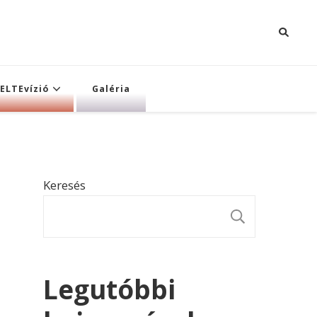
ELTEvízió
Galéria
Keresés
KERESÉ
Legutóbbi