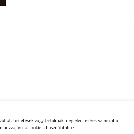
abott hirdetések vagy tartalmak megjelenítésére, valamint a
tartva.
Hello Fashion | Fejlesztette
Blossom Themes
.Készített
 hozzájárul a cookie-k használatához.