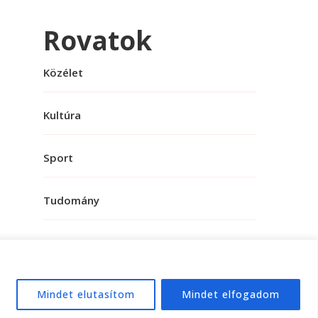
Rovatok
Közélet
Kultúra
Sport
Tudomány
Mindet elutasítom
Mindet elfogadom
e:
WordPress
.