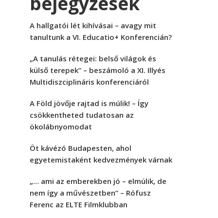
bejegyzések
A hallgatói lét kihívásai – avagy mit
tanultunk a VI. Educatio+ Konferencián?
„A tanulás rétegei: belső világok és
külső terepek” – beszámoló a XI. Illyés
Multidiszciplináris konferenciáról
A Föld jövője rajtad is múlik! – Így
csökkentheted tudatosan az
ökolábnyomodat
Öt kávézó Budapesten, ahol
egyetemistaként kedvezmények várnak
„… ami az emberekben jó – elmúlik, de
nem így a művészetben” – Rófusz
Ferenc az ELTE Filmklubban