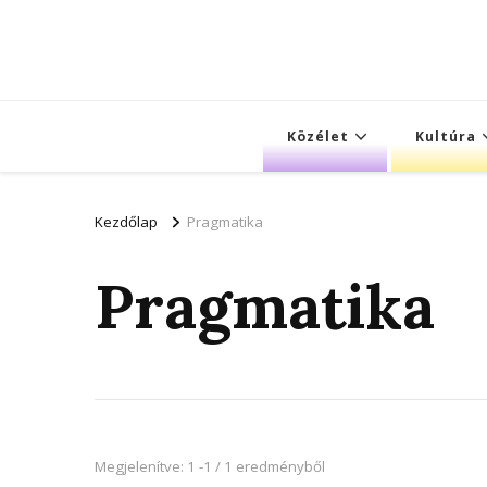
Közélet
Kultúra
Kezdőlap
Pragmatika
Pragmatika
Megjelenítve: 1 -1 / 1 eredményből