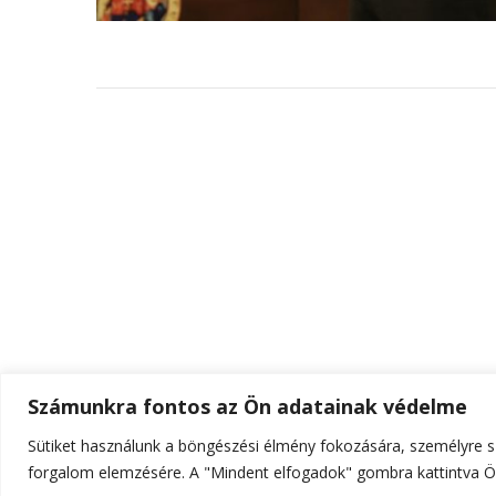
Számunkra fontos az Ön adatainak védelme
Sütiket használunk a böngészési élmény fokozására, személyre sz
© Szerzői jog 2026
ELTE Online
. Minden jog fenn
forgalom elemzésére. A "Mindent elfogadok" gombra kattintva Ön