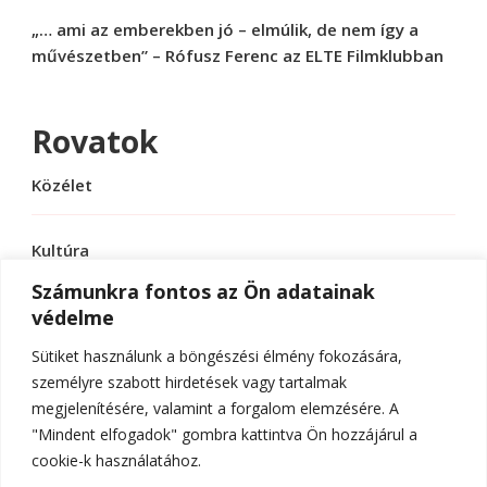
„… ami az emberekben jó – elmúlik, de nem így a
művészetben” – Rófusz Ferenc az ELTE Filmklubban
Rovatok
Közélet
Kultúra
Számunkra fontos az Ön adatainak
védelme
Sport
Sütiket használunk a böngészési élmény fokozására,
Tudomány
személyre szabott hirdetések vagy tartalmak
megjelenítésére, valamint a forgalom elemzésére. A
"Mindent elfogadok" gombra kattintva Ön hozzájárul a
cookie-k használatához.