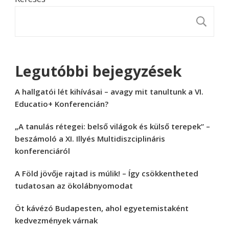
K
Legutóbbi bejegyzések
A hallgatói lét kihívásai – avagy mit tanultunk a VI.
Educatio+ Konferencián?
„A tanulás rétegei: belső világok és külső terepek” –
beszámoló a XI. Illyés Multidiszciplináris
konferenciáról
A Föld jövője rajtad is múlik! – Így csökkentheted
tudatosan az ökolábnyomodat
Öt kávézó Budapesten, ahol egyetemistaként
kedvezmények várnak