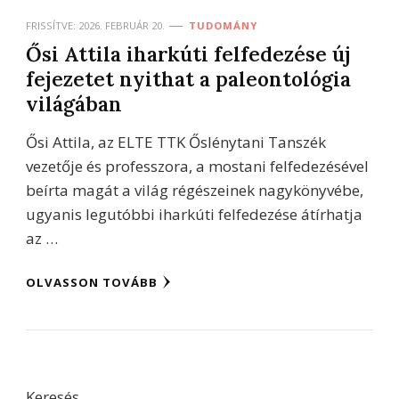
FRISSÍTVE:
2026. FEBRUÁR 20.
TUDOMÁNY
Ősi Attila iharkúti felfedezése új
fejezetet nyithat a paleontológia
világában
Ősi Attila, az ELTE TTK Őslénytani Tanszék
vezetője és professzora, a mostani felfedezésével
beírta magát a világ régészeinek nagykönyvébe,
ugyanis legutóbbi iharkúti felfedezése átírhatja
az …
OLVASSON TOVÁBB
Keresés