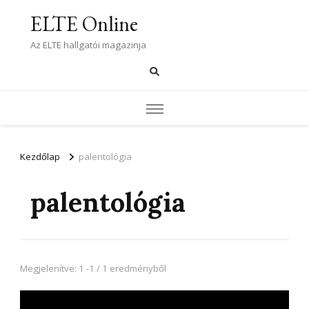
ELTE Online
Az ELTE hallgatói magazinja
Kezdőlap
palentológia
palentológia
Megjelenítve: 1 -1 / 1 eredményből