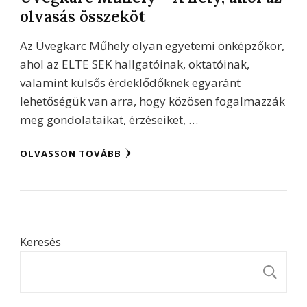
olvasás összeköt
Az Üvegkarc Műhely olyan egyetemi önképzőkör,
ahol az ELTE SEK hallgatóinak, oktatóinak,
valamint külsős érdeklődőknek egyaránt
lehetőségük van arra, hogy közösen fogalmazzák
meg gondolataikat, érzéseiket, …
OLVASSON TOVÁBB
Keresés
K