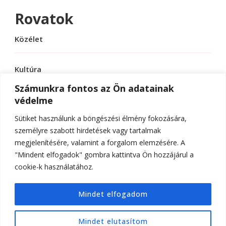
Rovatok
Közélet
Kultúra
Számunkra fontos az Ön adatainak
védelme
Sport
Sütiket használunk a böngészési élmény fokozására,
Tudomány
személyre szabott hirdetések vagy tartalmak
megjelenítésére, valamint a forgalom elemzésére. A
"Mindent elfogadok" gombra kattintva Ön hozzájárul a
cookie-k használatához.
© Szerzői jog 2026
ELTE Online
. Minden jog
Mindet elfogadom
fenntartva.
Hello Fashion | Fejlesztette
Blossom
Themes
.Készítette:
WordPress
.
Mindet elutasítom