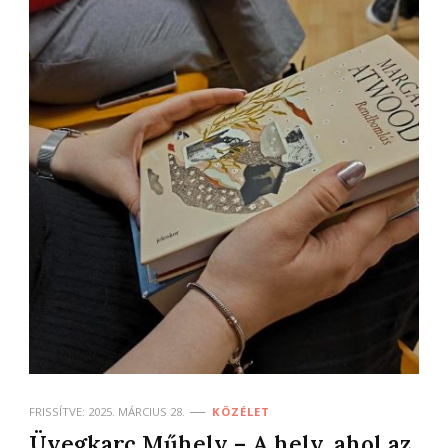
FRISSÍTVE:
2025. MÁRCIUS 28.
KÖZÉLET
Üvegkarc Műhely – A hely, ahol az