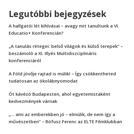
Legutóbbi bejegyzések
A hallgatói lét kihívásai – avagy mit tanultunk a VI.
Educatio+ Konferencián?
„A tanulás rétegei: belső világok és külső terepek” –
beszámoló a XI. Illyés Multidiszciplináris
konferenciáról
A Föld jövője rajtad is múlik! – Így csökkentheted
tudatosan az ökolábnyomodat
Öt kávézó Budapesten, ahol egyetemistaként
kedvezmények várnak
„… ami az emberekben jó – elmúlik, de nem így a
művészetben” – Rófusz Ferenc az ELTE Filmklubban