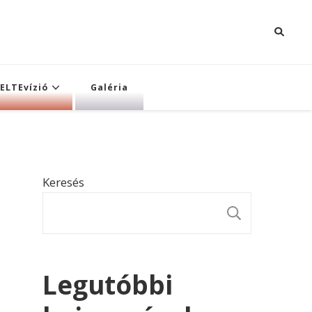
ELTEvízió
Galéria
Keresés
KERESÉ
Legutóbbi