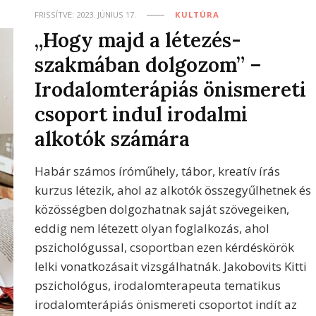
FRISSÍTVE:
2023. JÚNIUS 17.
KULTÚRA
„Hogy majd a létezés-
szakmában dolgozom” –
Irodalomterápiás önismereti
csoport indul irodalmi
alkotók számára
Habár számos íróműhely, tábor, kreatív írás
kurzus létezik, ahol az alkotók összegyűlhetnek és
közösségben dolgozhatnak saját szövegeiken,
eddig nem létezett olyan foglalkozás, ahol
pszichológussal, csoportban ezen kérdéskörök
lelki vonatkozásait vizsgálhatnák. Jakobovits Kitti
pszichológus, irodalomterapeuta tematikus
irodalomterápiás önismereti csoportot indít az