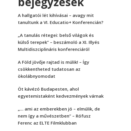
bejegyzések
A hallgatói lét kihívásai – avagy mit
tanultunk a VI. Educatio+ Konferencián?
„A tanulás rétegei: belső világok és
külső terepek” – beszámoló a XI. Illyés
Multidiszciplináris konferenciáról
A Föld jövője rajtad is múlik! – Így
csökkentheted tudatosan az
ökolábnyomodat
Öt kávézó Budapesten, ahol
egyetemistaként kedvezmények várnak
„… ami az emberekben jó – elmúlik, de
nem így a művészetben” – Rófusz
Ferenc az ELTE Filmklubban