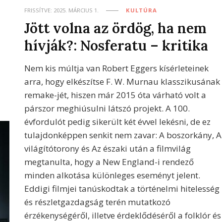
FRISSÍTVE:
2025. MÁRCIUS 1.
KULTÚRA
Jött volna az ördög, ha nem
hívják?: Nosferatu – kritika
Nem kis múltja van Robert Eggers kísérleteinek
arra, hogy elkészítse F. W. Murnau klasszikusának
remake-jét, hiszen már 2015 óta várható volt a
párszor meghiúsulni látszó projekt. A 100.
évfordulót pedig sikerült két évvel lekésni, de ez
tulajdonképpen senkit nem zavar: A boszorkány, A
világítótorony és Az északi után a filmvilág
megtanulta, hogy a New England-i rendező
minden alkotása különleges eseményt jelent.
Eddigi filmjei tanúskodtak a történelmi hitelesség
és részletgazdagság terén mutatkozó
érzékenységéről, illetve érdeklődéséről a folklór és