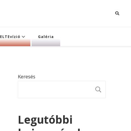
ELTEvízió
Galéria
Keresés
KERESÉ
Legutóbbi