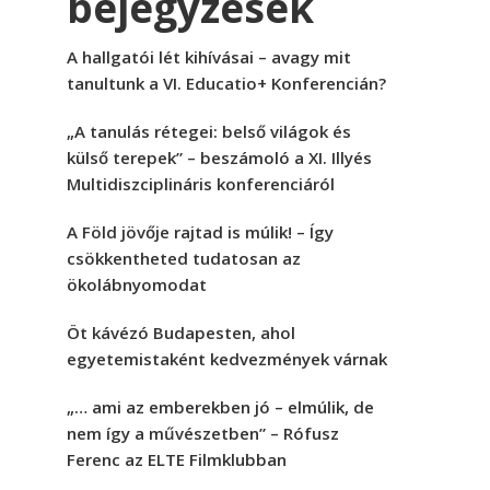
bejegyzések
A hallgatói lét kihívásai – avagy mit
tanultunk a VI. Educatio+ Konferencián?
„A tanulás rétegei: belső világok és
külső terepek” – beszámoló a XI. Illyés
Multidiszciplináris konferenciáról
A Föld jövője rajtad is múlik! – Így
csökkentheted tudatosan az
ökolábnyomodat
Öt kávézó Budapesten, ahol
egyetemistaként kedvezmények várnak
„… ami az emberekben jó – elmúlik, de
nem így a művészetben” – Rófusz
Ferenc az ELTE Filmklubban