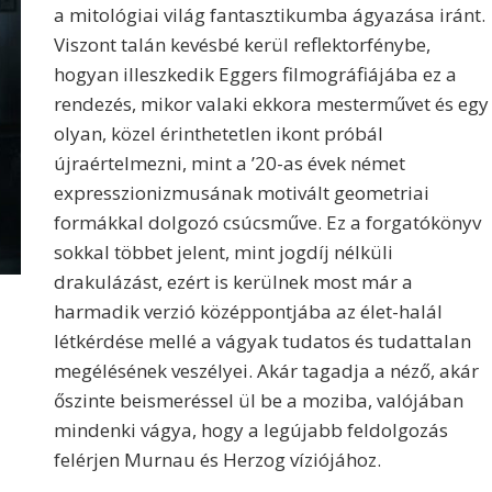
a mitológiai világ fantasztikumba ágyazása iránt.
Viszont talán kevésbé kerül reflektorfénybe,
hogyan illeszkedik Eggers filmográfiájába ez a
rendezés, mikor valaki ekkora mesterművet és egy
olyan, közel érinthetetlen ikont próbál
újraértelmezni, mint a ’20-as évek német
expresszionizmusának motivált geometriai
formákkal dolgozó csúcsműve. Ez a forgatókönyv
sokkal többet jelent, mint jogdíj nélküli
drakulázást, ezért is kerülnek most már a
harmadik verzió középpontjába az élet-halál
létkérdése mellé a vágyak tudatos és tudattalan
megélésének veszélyei. Akár tagadja a néző, akár
őszinte beismeréssel ül be a moziba, valójában
mindenki vágya, hogy a legújabb feldolgozás
felérjen Murnau és Herzog víziójához.