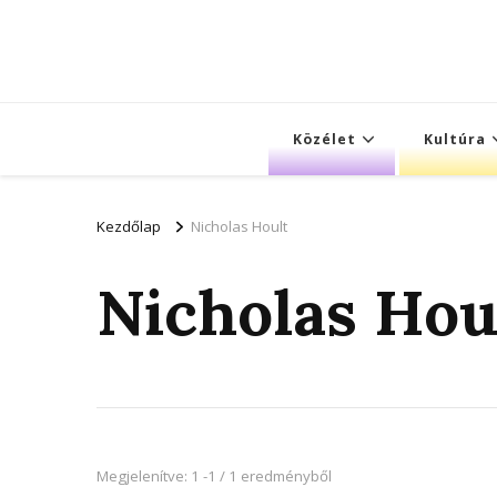
Közélet
Kultúra
Kezdőlap
Nicholas Hoult
Nicholas Hou
Megjelenítve: 1 -1 / 1 eredményből