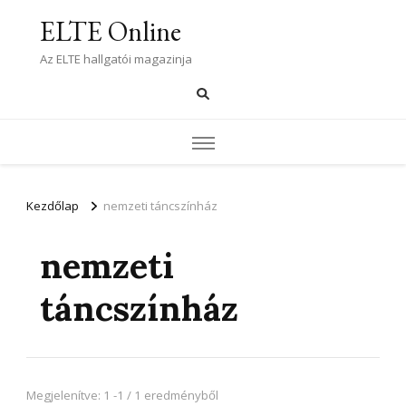
ELTE Online
Az ELTE hallgatói magazinja
Kezdőlap
nemzeti táncszínház
nemzeti
táncszínház
Megjelenítve: 1 -1 / 1 eredményből