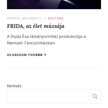
FRISSÍTVE:
2023. JÚNIUS 17.
KULTÚRA
FRIDA, az élet múzsája
A Duda Éva látványszínház produkciója a
Nemzeti Táncszínházban
OLVASSON TOVÁBB
Keresés
K