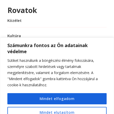
Rovatok
Közélet
Kultúra
Számunkra fontos az Ön adatainak
védelme
Sport
Sütiket használunk a böngészési élmény fokozására,
Tudomány
személyre szabott hirdetések vagy tartalmak
megjelenítésére, valamint a forgalom elemzésére. A
"Mindent elfogadok" gombra kattintva Ön hozzájárul a
cookie-k használatához.
© Szerzői jog 2026
ELTE Online
. Minden jog
Mindet elfogadom
fenntartva.
Hello Fashion | Fejlesztette
Blossom
Themes
.Készítette:
WordPress
.
Mindet elutasítom