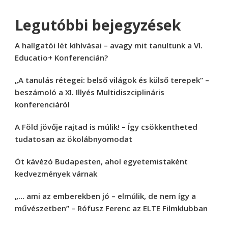
Legutóbbi bejegyzések
A hallgatói lét kihívásai – avagy mit tanultunk a VI.
Educatio+ Konferencián?
„A tanulás rétegei: belső világok és külső terepek” –
beszámoló a XI. Illyés Multidiszciplináris
konferenciáról
A Föld jövője rajtad is múlik! – Így csökkentheted
tudatosan az ökolábnyomodat
Öt kávézó Budapesten, ahol egyetemistaként
kedvezmények várnak
„… ami az emberekben jó – elmúlik, de nem így a
művészetben” – Rófusz Ferenc az ELTE Filmklubban