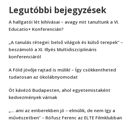
Legutóbbi bejegyzések
A hallgatói lét kihívásai – avagy mit tanultunk a VI.
Educatio+ Konferencián?
„A tanulás rétegei: belső világok és külső terepek” –
beszámoló a XI. Illyés Multidiszciplináris
konferenciáról
A Föld jövője rajtad is múlik! – Így csökkentheted
tudatosan az ökolábnyomodat
Öt kávézó Budapesten, ahol egyetemistaként
kedvezmények várnak
„… ami az emberekben jó – elmúlik, de nem így a
művészetben” – Rófusz Ferenc az ELTE Filmklubban