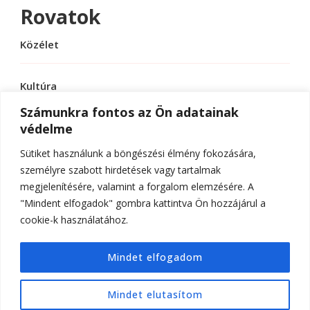
Rovatok
Közélet
Kultúra
Számunkra fontos az Ön adatainak
védelme
Sport
Sütiket használunk a böngészési élmény fokozására,
Tudomány
személyre szabott hirdetések vagy tartalmak
megjelenítésére, valamint a forgalom elemzésére. A
"Mindent elfogadok" gombra kattintva Ön hozzájárul a
cookie-k használatához.
© Szerzői jog 2026
ELTE Online
. Minden jog
Mindet elfogadom
fenntartva.
Hello Fashion | Fejlesztette
Blossom
Themes
.Készítette:
WordPress
.
Mindet elutasítom