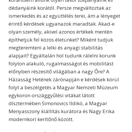
dédanyáink korától. Persze megváltoztak az
ismerkedés és az együttélés terei, ám a lényeget
érintő kérdések ugyanazok maradtak. Akad-e
olyan személy, akivel azonos értékek mentén
építhetjük fel közös életünket? Miként tudjuk
megteremteni a lelki és anyagi stabilitás
alapjait? Egyáltalán hol tudunk rálelni korunk
folyton alakuló, rugalmasságot és mobilitást
előnyben részesítő világában a nagy Őre? A
Házasság Hetének zárónapján e kérdések körül
folyt a beszélgetés a Magyar Nemzeti Múzeum
egykoron országgyűlési vitákat látott
dísztermében Simonovics Ildikó, a Magyar
Menyasszony kiállítás kurátora és Nagy Erika
modernkori kerítőnő között.