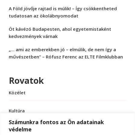
A Föld jövője rajtad is múlik! – Így csökkentheted
tudatosan az ökolábnyomodat
Öt kávézó Budapesten, ahol egyetemistaként
kedvezmények várnak
„… ami az emberekben jó – elmúlik, de nem így a
művészetben” – Rófusz Ferenc az ELTE Filmklubban
Rovatok
Közélet
Kultúra
Számunkra fontos az Ön adatainak
védelme
Sport