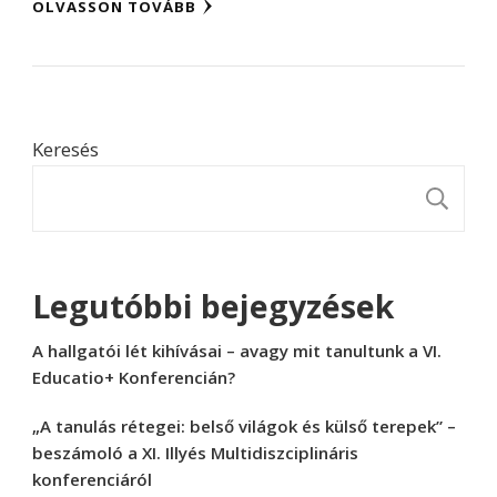
OLVASSON TOVÁBB
Keresés
K
Legutóbbi bejegyzések
A hallgatói lét kihívásai – avagy mit tanultunk a VI.
Educatio+ Konferencián?
„A tanulás rétegei: belső világok és külső terepek” –
beszámoló a XI. Illyés Multidiszciplináris
konferenciáról