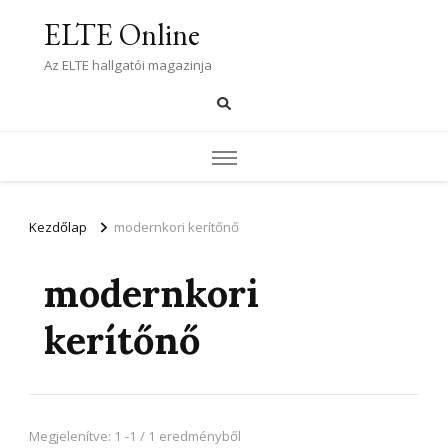
ELTE Online
Az ELTE hallgatói magazinja
Kezdőlap
modernkori kerítőnő
modernkori
kerítőnő
Megjelenítve: 1 -1 / 1 eredményből