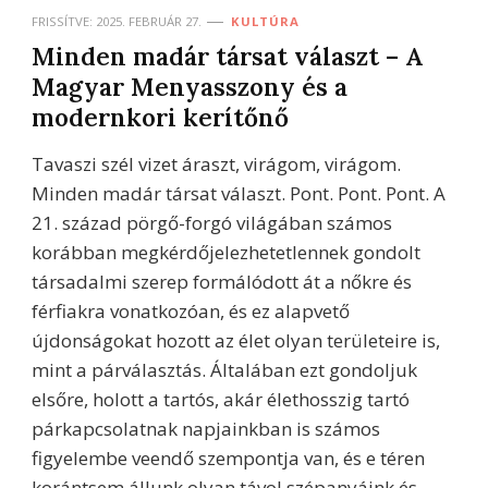
FRISSÍTVE:
2025. FEBRUÁR 27.
KULTÚRA
Minden madár társat választ – A
Magyar Menyasszony és a
modernkori kerítőnő
Tavaszi szél vizet áraszt, virágom, virágom.
Minden madár társat választ. Pont. Pont. Pont. A
21. század pörgő-forgó világában számos
korábban megkérdőjelezhetetlennek gondolt
társadalmi szerep formálódott át a nőkre és
férfiakra vonatkozóan, és ez alapvető
újdonságokat hozott az élet olyan területeire is,
mint a párválasztás. Általában ezt gondoljuk
elsőre, holott a tartós, akár élethosszig tartó
párkapcsolatnak napjainkban is számos
figyelembe veendő szempontja van, és e téren
korántsem állunk olyan távol szépanyáink és