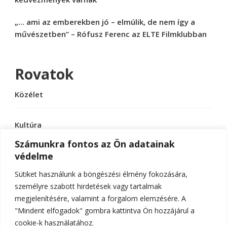
„… ami az emberekben jó – elmúlik, de nem így a
művészetben” – Rófusz Ferenc az ELTE Filmklubban
Rovatok
Közélet
Kultúra
Számunkra fontos az Ön adatainak
védelme
Sport
Sütiket használunk a böngészési élmény fokozására,
Tudomány
személyre szabott hirdetések vagy tartalmak
megjelenítésére, valamint a forgalom elemzésére. A
"Mindent elfogadok" gombra kattintva Ön hozzájárul a
cookie-k használatához.