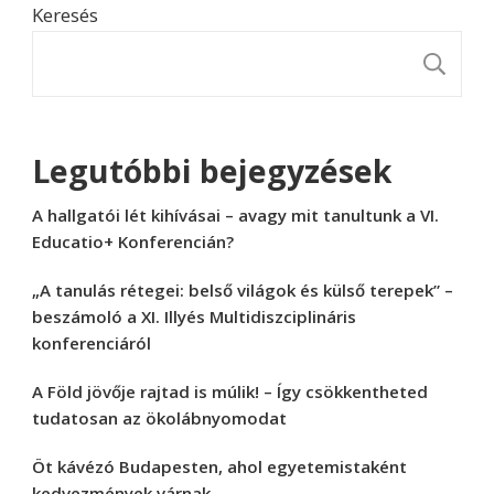
Keresés
K
Legutóbbi bejegyzések
A hallgatói lét kihívásai – avagy mit tanultunk a VI.
Educatio+ Konferencián?
„A tanulás rétegei: belső világok és külső terepek” –
beszámoló a XI. Illyés Multidiszciplináris
konferenciáról
A Föld jövője rajtad is múlik! – Így csökkentheted
tudatosan az ökolábnyomodat
Öt kávézó Budapesten, ahol egyetemistaként
kedvezmények várnak