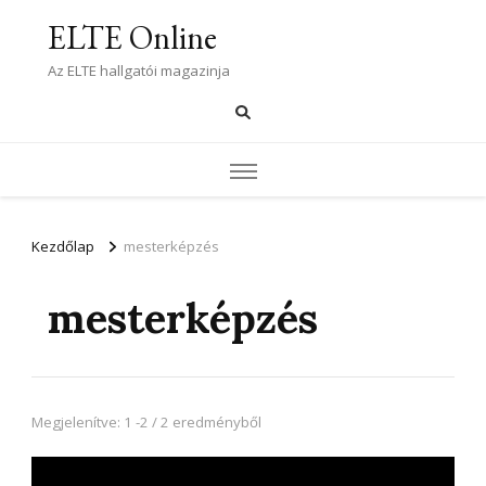
ELTE Online
Az ELTE hallgatói magazinja
Kezdőlap
mesterképzés
mesterképzés
Megjelenítve: 1 -2 / 2 eredményből