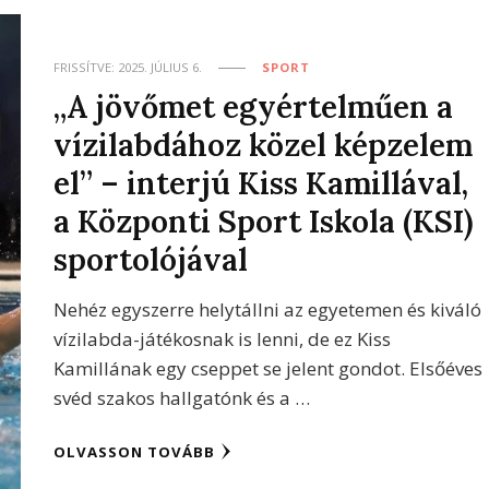
FRISSÍTVE:
2025. JÚLIUS 6.
SPORT
„A jövőmet egyértelműen a
vízilabdához közel képzelem
el” – interjú Kiss Kamillával,
a Központi Sport Iskola (KSI)
sportolójával
Nehéz egyszerre helytállni az egyetemen és kiváló
vízilabda-játékosnak is lenni, de ez Kiss
Kamillának egy cseppet se jelent gondot. Elsőéves
svéd szakos hallgatónk és a …
OLVASSON TOVÁBB