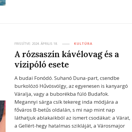
FRISSÍTVE:
2024. ÁPRILIS 18.
KULTÚRA
A rózsaszín kávélovag és a
vízipóló esete
A budai Fonódó. Suhanó Duna-part, csendbe
burkolózó Hűvösvölgy, az egyenesen is kanyargó
Váralja, vagy a buborékba fúló Budafok.
Megannyi sárga csík tekereg inda módjára a
főváros B-betűs oldalán, s mi nap mint nap
láthatjuk ablakaikból az ismert csodákat: a Várat,
a Gellért-hegy hatalmas szikláját, a Városmajor