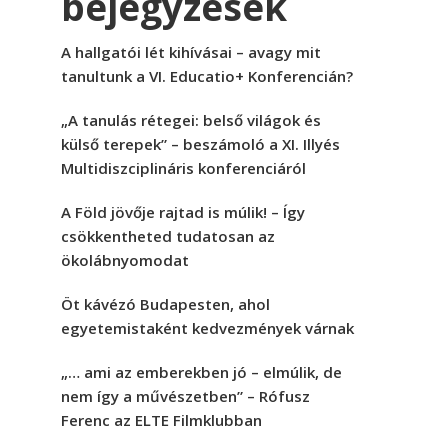
bejegyzések
A hallgatói lét kihívásai – avagy mit
tanultunk a VI. Educatio+ Konferencián?
„A tanulás rétegei: belső világok és
külső terepek” – beszámoló a XI. Illyés
Multidiszciplináris konferenciáról
A Föld jövője rajtad is múlik! – Így
csökkentheted tudatosan az
ökolábnyomodat
Öt kávézó Budapesten, ahol
egyetemistaként kedvezmények várnak
„… ami az emberekben jó – elmúlik, de
nem így a művészetben” – Rófusz
Ferenc az ELTE Filmklubban