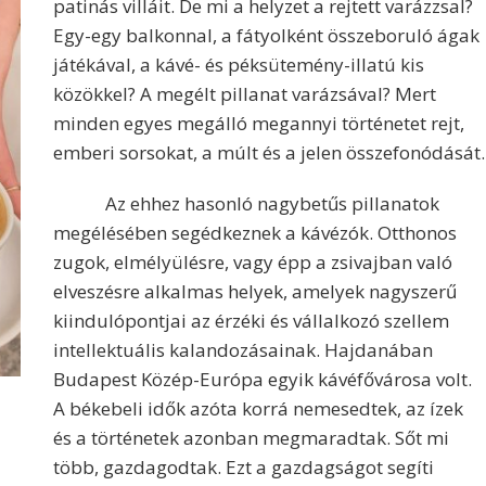
patinás villáit. De mi a helyzet a rejtett varázzsal?
Egy-egy balkonnal, a fátyolként összeboruló ágak
játékával, a kávé- és péksütemény-illatú kis
közökkel? A megélt pillanat varázsával? Mert
minden egyes megálló megannyi történetet rejt,
emberi sorsokat, a múlt és a jelen összefonódását.
Az ehhez hasonló nagybetűs pillanatok
megélésében segédkeznek a kávézók. Otthonos
zugok, elmélyülésre, vagy épp a zsivajban való
elveszésre alkalmas helyek, amelyek nagyszerű
kiindulópontjai az érzéki és vállalkozó szellem
intellektuális kalandozásainak. Hajdanában
Budapest Közép-Európa egyik kávéfővárosa volt.
A békebeli idők azóta korrá nemesedtek, az ízek
és a történetek azonban megmaradtak. Sőt mi
több, gazdagodtak. Ezt a gazdagságot segíti