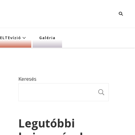
ELTEvízió
Galéria
Keresés
KERESÉ
Legutóbbi