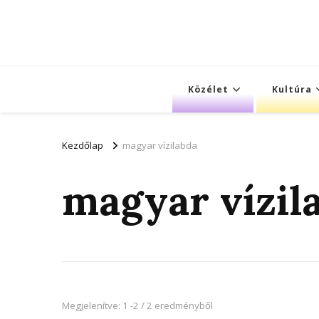
Közélet
Kultúra
Kezdőlap
magyar vízilabda
magyar vízil
Megjelenítve: 1 -2 / 2 eredményből