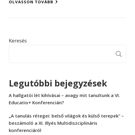
OLVASSON TOVÁBB
Keresés
K
Legutóbbi bejegyzések
A hallgatói lét kihívásai – avagy mit tanultunk a VI.
Educatio+ Konferencián?
„A tanulás rétegei: belső világok és külső terepek” –
beszámoló a XI. Illyés Multidiszciplináris
konferenciáról