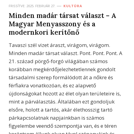
FRISSÍTVE:
2025. FEBRUÁR 27.
KULTÚRA
Minden madár társat választ – A
Magyar Menyasszony és a
modernkori kerítőnő
Tavaszi szél vizet áraszt, virágom, virágom.
Minden madár társat választ. Pont. Pont. Pont. A
21. század pörgő-forgó világában számos
korábban megkérdőjelezhetetlennek gondolt
társadalmi szerep formálódott át a nőkre és
férfiakra vonatkozóan, és ez alapvető
újdonságokat hozott az élet olyan területeire is,
mint a párválasztás. Általában ezt gondoljuk
elsőre, holott a tartós, akár élethosszig tartó
párkapcsolatnak napjainkban is számos
figyelembe veendő szempontja van, és e téren
korántsem állunk olyan távol szépanyáink és