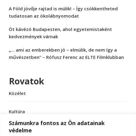
A Föld jövője rajtad is múlik! – Így csökkentheted
tudatosan az ökolábnyomodat
Öt kávézó Budapesten, ahol egyetemistaként
kedvezmények várnak
„… ami az emberekben jó – elmúlik, de nem így a
művészetben” – Rófusz Ferenc az ELTE Filmklubban
Rovatok
Közélet
Kultúra
Számunkra fontos az Ön adatainak
védelme
Sport