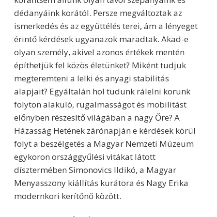
dédanyáink korától. Persze megváltoztak az
ismerkedés és az együttélés terei, ám a lényeget
érintő kérdések ugyanazok maradtak. Akad-e
olyan személy, akivel azonos értékek mentén
építhetjük fel közös életünket? Miként tudjuk
megteremteni a lelki és anyagi stabilitás
alapjait? Egyáltalán hol tudunk rálelni korunk
folyton alakuló, rugalmasságot és mobilitást
előnyben részesítő világában a nagy Őre? A
Házasság Hetének zárónapján e kérdések körül
folyt a beszélgetés a Magyar Nemzeti Múzeum
egykoron országgyűlési vitákat látott
dísztermében Simonovics Ildikó, a Magyar
Menyasszony kiállítás kurátora és Nagy Erika
modernkori kerítőnő között.