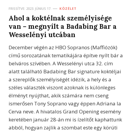
FRISSÍTVE:
2023. JÚNIUS 17.
KÖZÉLET
Ahol a koktélnak személyisége
van – megnyílt a Badabing Bar a
Wesselényi utcában
December végén az HBO Sopranos (Maffiózók)
című sorozatának tematikájára építve nyílt bár a
belváros szívében. A Wesselényi utca 32. cím
alatt található Badabing Bar signature koktéljai
a szereplők személyiségét idézik, a hely és a
széles választék viszont azoknak is különleges
élményt nyújthat, akik számára nem cseng
ismerősen Tony Soprano vagy éppen Adriana la
Cerva neve. A hivatalos Grand Opening esemény
keretében január 28-án mi is ízelítőt kaphattunk
abból, hogyan zajlik a szombat este egy körúti