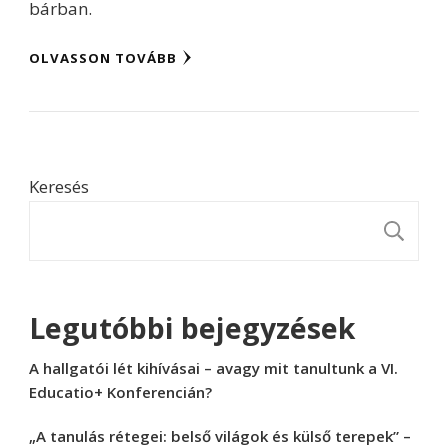
bárban.
OLVASSON TOVÁBB
Keresés
K
Legutóbbi bejegyzések
A hallgatói lét kihívásai – avagy mit tanultunk a VI.
Educatio+ Konferencián?
„A tanulás rétegei: belső világok és külső terepek” –