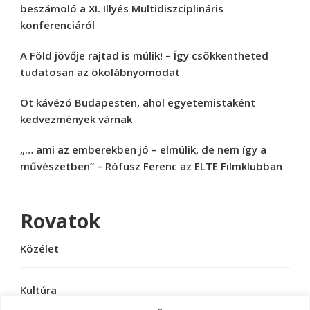
beszámoló a XI. Illyés Multidiszciplináris
konferenciáról
A Föld jövője rajtad is múlik! – Így csökkentheted
tudatosan az ökolábnyomodat
Öt kávézó Budapesten, ahol egyetemistaként
kedvezmények várnak
„… ami az emberekben jó – elmúlik, de nem így a
művészetben” – Rófusz Ferenc az ELTE Filmklubban
Rovatok
Közélet
Kultúra