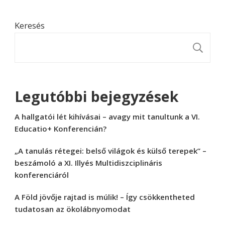
Keresés
K
Legutóbbi bejegyzések
A hallgatói lét kihívásai – avagy mit tanultunk a VI.
Educatio+ Konferencián?
„A tanulás rétegei: belső világok és külső terepek” –
beszámoló a XI. Illyés Multidiszciplináris
konferenciáról
A Föld jövője rajtad is múlik! – Így csökkentheted
tudatosan az ökolábnyomodat