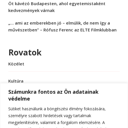
Öt kávézó Budapesten, ahol egyetemistaként
kedvezmények várnak
„… ami az emberekben jó – elmúlik, de nem így a
művészetben” – Rófusz Ferenc az ELTE Filmklubban
Rovatok
Közélet
Kultúra
Számunkra fontos az Ön adatainak
védelme
Sport
Sütiket használunk a böngészési élmény fokozására,
Tudomány
személyre szabott hirdetések vagy tartalmak
megjelenítésére, valamint a forgalom elemzésére. A