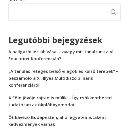
K
Legutóbbi bejegyzések
A hallgatói lét kihívásai – avagy mit tanultunk a VI.
Educatio+ Konferencián?
„A tanulás rétegei: belső világok és külső terepek” –
beszámoló a XI. Illyés Multidiszciplináris
konferenciáról
A Föld jövője rajtad is múlik! – Így csökkentheted
tudatosan az ökolábnyomodat
Öt kávézó Budapesten, ahol egyetemistaként
kedvezmények várnak