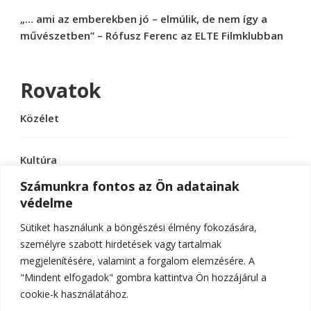
„… ami az emberekben jó – elmúlik, de nem így a
művészetben” – Rófusz Ferenc az ELTE Filmklubban
Rovatok
Közélet
Kultúra
Számunkra fontos az Ön adatainak
védelme
Sport
Sütiket használunk a böngészési élmény fokozására,
Tudomány
személyre szabott hirdetések vagy tartalmak
megjelenítésére, valamint a forgalom elemzésére. A
"Mindent elfogadok" gombra kattintva Ön hozzájárul a
cookie-k használatához.