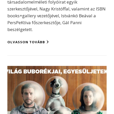
társadalomelméleti folyóirat egyik
szerkesztőjével, Nagy Kristóffal, valamint az ISBN
books+gallery vezetőjével, Istvánkó Beával a
PersPeKtíva főszerkesztője, Gál Panni
beszélgetett.
OLVASSON TOVÁBB