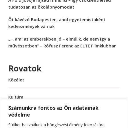
A Föld jövője rajtad is múlik! – Így csökkentheted
tudatosan az ökolábnyomodat
Öt kávézó Budapesten, ahol egyetemistaként
kedvezmények várnak
„… ami az emberekben jó – elmúlik, de nem így a
művészetben” – Rófusz Ferenc az ELTE Filmklubban
Rovatok
Közélet
Kultúra
Számunkra fontos az Ön adatainak
védelme
Sport
Sütiket használunk a böngészési élmény fokozására,