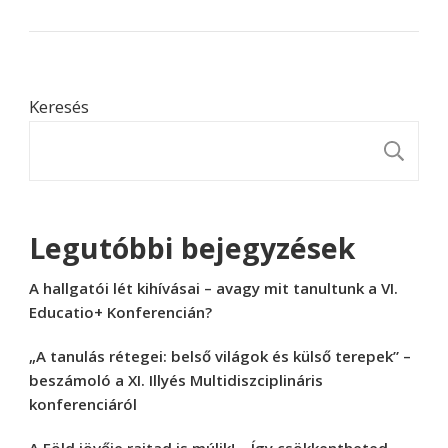
Keresés
K
Legutóbbi bejegyzések
A hallgatói lét kihívásai – avagy mit tanultunk a VI.
Educatio+ Konferencián?
„A tanulás rétegei: belső világok és külső terepek” –
beszámoló a XI. Illyés Multidiszciplináris
konferenciáról