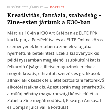
FRISSÍTVE:
2023. JÚNIUS 17.
KÖZÉLET
Kreativitás, fantázia, szabadság –
Zine-esten jártunk a K30-ban
Március 10-én a K30 Art Caféban az ELTE PPK
kari lapja, a PersPeKtíva és az ELTE Online közös
eseményének keretében a zine-ek világába
nyerhettünk betekintést. Ezek a kiadványok kis
példányszámban megjelenő, szubkultúrákat is
felkaroló újságok, illetve magazinok, melyek
mögött kreatív, elhivatott szerzők és grafikusok
állnak, akik készek felületet biztosítani feltörekvő
alkotótársaiknak is. Az est során megismerhettük
a műfaj néhány magyarországi képviselőjét: a
Zabella Zine megálmodóival, Kisvarga Anikával
és Domján Julcsival, a Fordulat