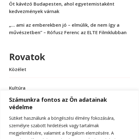
Öt kávézó Budapesten, ahol egyetemistaként
kedvezmények várnak
„… ami az emberekben jó – elmúlik, de nem így a
művészetben” – Rófusz Ferenc az ELTE Filmklubban
Rovatok
Közélet
Kultúra
Számunkra fontos az Ön adatainak
védelme
Sport
Sütiket használunk a böngészési élmény fokozására,
Tudomány
személyre szabott hirdetések vagy tartalmak
megjelenítésére, valamint a forgalom elemzésére. A