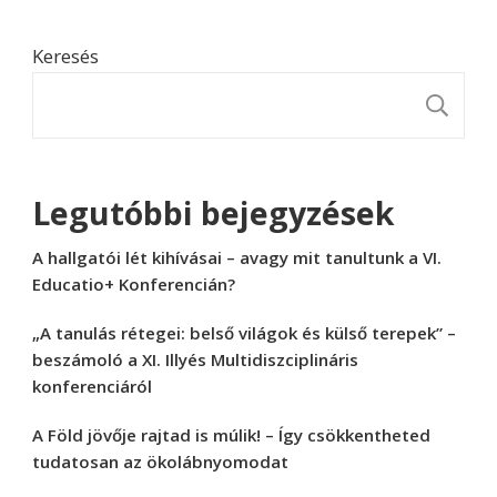
Keresés
K
Legutóbbi bejegyzések
A hallgatói lét kihívásai – avagy mit tanultunk a VI.
Educatio+ Konferencián?
„A tanulás rétegei: belső világok és külső terepek” –
beszámoló a XI. Illyés Multidiszciplináris
konferenciáról
A Föld jövője rajtad is múlik! – Így csökkentheted
tudatosan az ökolábnyomodat