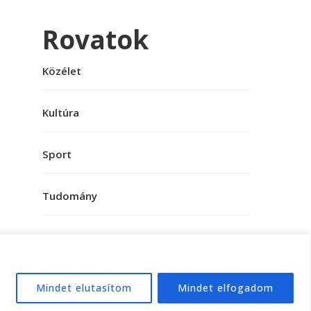
Rovatok
Közélet
Kultúra
Sport
Tudomány
Mindet elutasítom
Mindet elfogadom
e:
WordPress
.