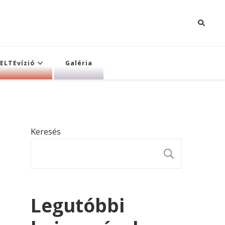
ELTEvízió
Galéria
Keresés
KERESÉ
Legutóbbi