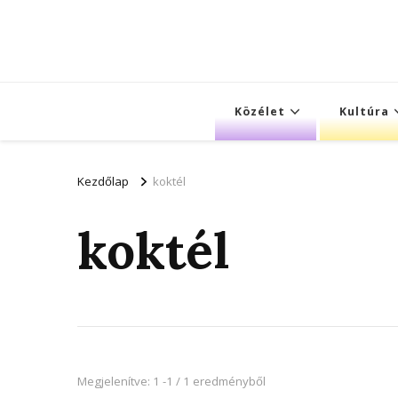
Közélet
Kultúra
Kezdőlap
koktél
koktél
Megjelenítve: 1 -1 / 1 eredményből