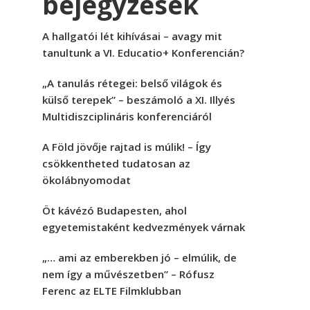
bejegyzések
A hallgatói lét kihívásai – avagy mit
tanultunk a VI. Educatio+ Konferencián?
„A tanulás rétegei: belső világok és
külső terepek” – beszámoló a XI. Illyés
Multidiszciplináris konferenciáról
A Föld jövője rajtad is múlik! – Így
csökkentheted tudatosan az
ökolábnyomodat
Öt kávézó Budapesten, ahol
egyetemistaként kedvezmények várnak
„… ami az emberekben jó – elmúlik, de
nem így a művészetben” – Rófusz
Ferenc az ELTE Filmklubban