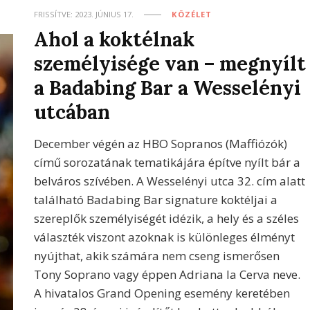
FRISSÍTVE:
2023. JÚNIUS 17.
KÖZÉLET
Ahol a koktélnak
személyisége van – megnyílt
a Badabing Bar a Wesselényi
utcában
December végén az HBO Sopranos (Maffiózók)
című sorozatának tematikájára építve nyílt bár a
belváros szívében. A Wesselényi utca 32. cím alatt
található Badabing Bar signature koktéljai a
szereplők személyiségét idézik, a hely és a széles
választék viszont azoknak is különleges élményt
nyújthat, akik számára nem cseng ismerősen
Tony Soprano vagy éppen Adriana la Cerva neve.
A hivatalos Grand Opening esemény keretében