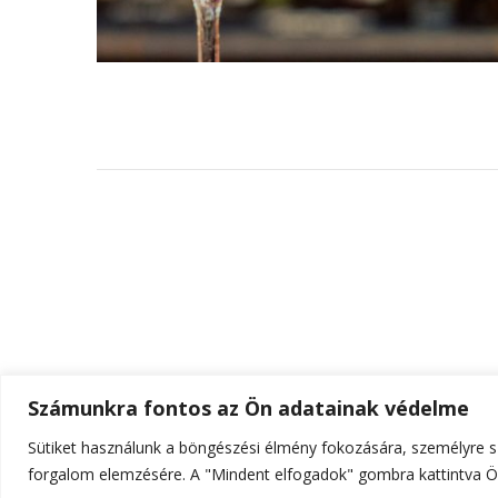
Számunkra fontos az Ön adatainak védelme
Sütiket használunk a böngészési élmény fokozására, személyre sz
© Szerzői jog 2026
ELTE Online
. Minden jog fenn
forgalom elemzésére. A "Mindent elfogadok" gombra kattintva Ön