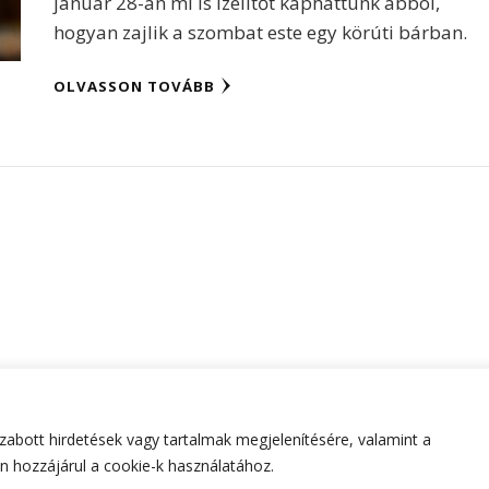
január 28-án mi is ízelítőt kaphattunk abból,
hogyan zajlik a szombat este egy körúti bárban.
OLVASSON TOVÁBB
abott hirdetések vagy tartalmak megjelenítésére, valamint a
tartva.
Hello Fashion | Fejlesztette
Blossom Themes
.Készített
 hozzájárul a cookie-k használatához.