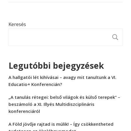
Keresés
K
Legutóbbi bejegyzések
A hallgatói lét kihívásai – avagy mit tanultunk a VI.
Educatio+ Konferencián?
„A tanulás rétegei: belső világok és külső terepek” –
beszámoló a XI. Illyés Multidiszciplináris
konferenciáról
A Föld jövője rajtad is múlik! – Így csökkentheted
tudatosan az ökolábnyomodat