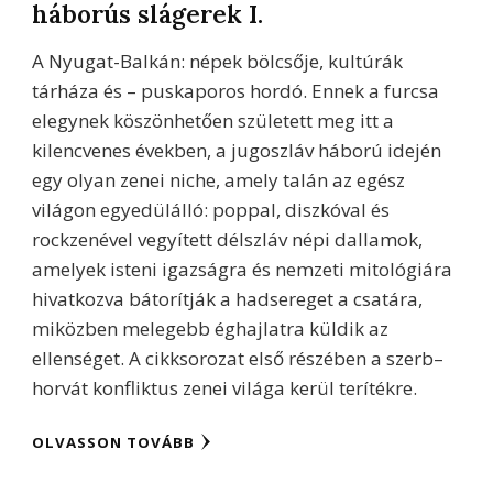
háborús slágerek I.
A Nyugat-Balkán: népek bölcsője, kultúrák
tárháza és – puskaporos hordó. Ennek a furcsa
elegynek köszönhetően született meg itt a
kilencvenes években, a jugoszláv háború idején
egy olyan zenei niche, amely talán az egész
világon egyedülálló: poppal, diszkóval és
rockzenével vegyített délszláv népi dallamok,
amelyek isteni igazságra és nemzeti mitológiára
hivatkozva bátorítják a hadsereget a csatára,
miközben melegebb éghajlatra küldik az
ellenséget. A cikksorozat első részében a szerb–
horvát konfliktus zenei világa kerül terítékre.
OLVASSON TOVÁBB