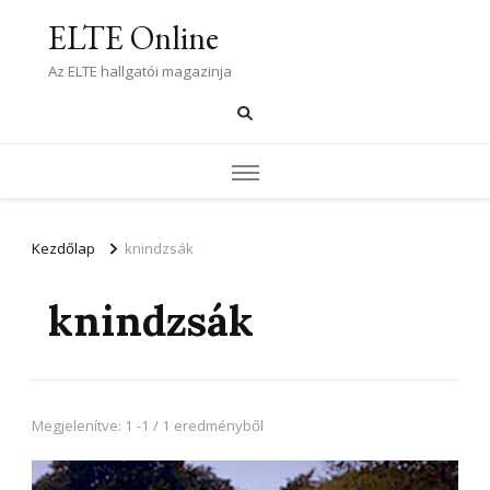
ELTE Online
Az ELTE hallgatói magazinja
Kezdőlap
knindzsák
knindzsák
Megjelenítve: 1 -1 / 1 eredményből