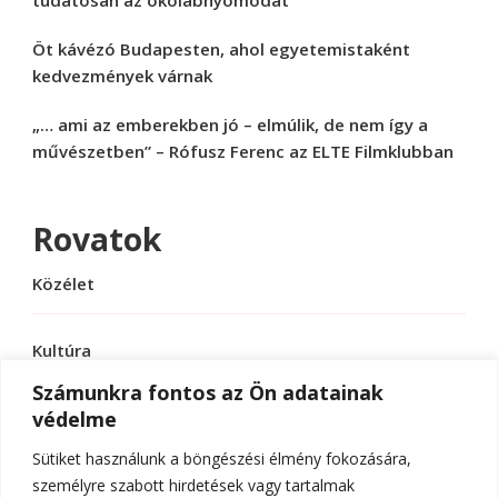
Öt kávézó Budapesten, ahol egyetemistaként
kedvezmények várnak
„… ami az emberekben jó – elmúlik, de nem így a
művészetben” – Rófusz Ferenc az ELTE Filmklubban
Rovatok
Közélet
Kultúra
Számunkra fontos az Ön adatainak
védelme
Sport
Sütiket használunk a böngészési élmény fokozására,
Tudomány
személyre szabott hirdetések vagy tartalmak