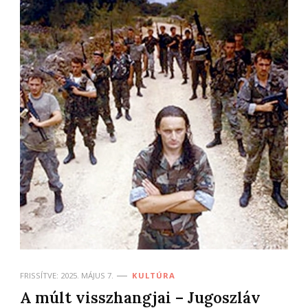
FRISSÍTVE:
2025. MÁJUS 7.
KULTÚRA
A múlt visszhangjai – Jugoszláv