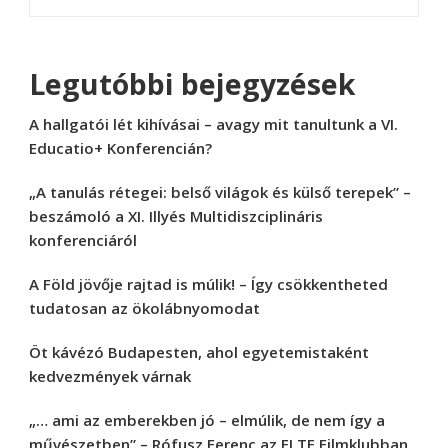
Legutóbbi bejegyzések
A hallgatói lét kihívásai – avagy mit tanultunk a VI.
Educatio+ Konferencián?
„A tanulás rétegei: belső világok és külső terepek” –
beszámoló a XI. Illyés Multidiszciplináris
konferenciáról
A Föld jövője rajtad is múlik! – Így csökkentheted
tudatosan az ökolábnyomodat
Öt kávézó Budapesten, ahol egyetemistaként
kedvezmények várnak
„… ami az emberekben jó – elmúlik, de nem így a
művészetben” – Rófusz Ferenc az ELTE Filmklubban