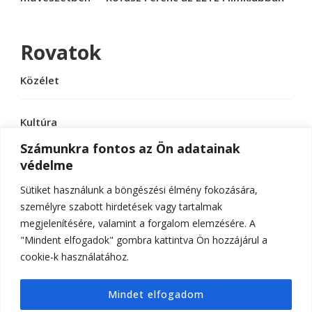
Rovatok
Közélet
Kultúra
Számunkra fontos az Ön adatainak
védelme
Sport
Sütiket használunk a böngészési élmény fokozására,
Tudomány
személyre szabott hirdetések vagy tartalmak
megjelenítésére, valamint a forgalom elemzésére. A
"Mindent elfogadok" gombra kattintva Ön hozzájárul a
cookie-k használatához.
© Szerzői jog 2026
ELTE Online
. Minden jog
Mindet elfogadom
fenntartva.
Hello Fashion | Fejlesztette
Blossom