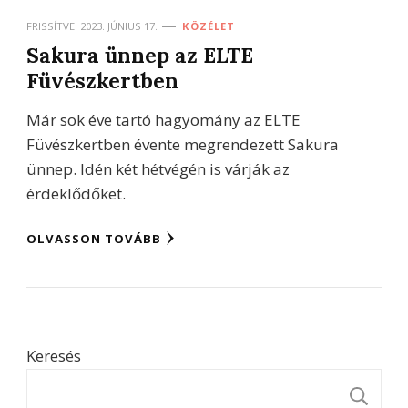
FRISSÍTVE:
2023. JÚNIUS 17.
KÖZÉLET
Sakura ünnep az ELTE
Füvészkertben
Már sok éve tartó hagyomány az ELTE
Füvészkertben évente megrendezett Sakura
ünnep. Idén két hétvégén is várják az
érdeklődőket.
OLVASSON TOVÁBB
Keresés
K