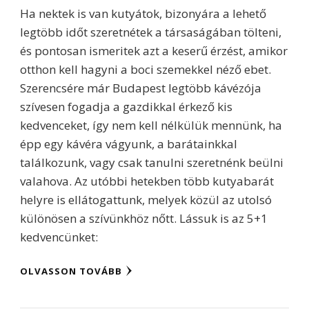
Ha nektek is van kutyátok, bizonyára a lehető
legtöbb időt szeretnétek a társaságában tölteni,
és pontosan ismeritek azt a keserű érzést, amikor
otthon kell hagyni a boci szemekkel néző ebet.
Szerencsére már Budapest legtöbb kávézója
szívesen fogadja a gazdikkal érkező kis
kedvenceket, így nem kell nélkülük mennünk, ha
épp egy kávéra vágyunk, a barátainkkal
találkozunk, vagy csak tanulni szeretnénk beülni
valahova. Az utóbbi hetekben több kutyabarát
helyre is ellátogattunk, melyek közül az utolsó
különösen a szívünkhöz nőtt. Lássuk is az 5+1
kedvencünket:
OLVASSON TOVÁBB