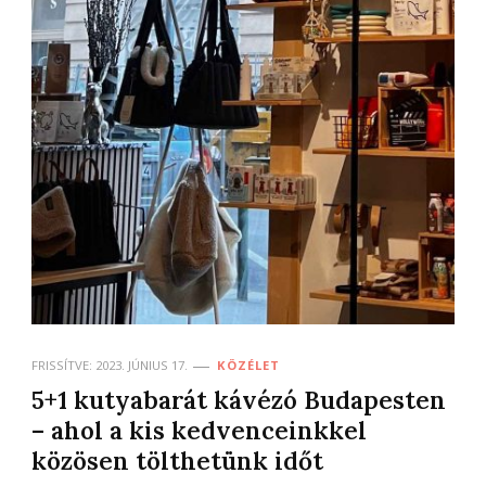
FRISSÍTVE:
2023. JÚNIUS 17.
KÖZÉLET
5+1 kutyabarát kávézó Budapesten
– ahol a kis kedvenceinkkel
közösen tölthetünk időt