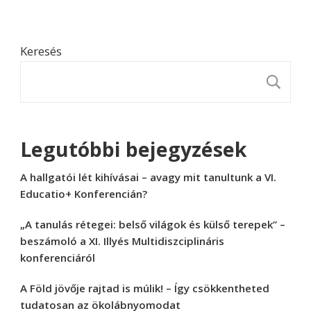
Keresés
K
Legutóbbi bejegyzések
A hallgatói lét kihívásai – avagy mit tanultunk a VI.
Educatio+ Konferencián?
„A tanulás rétegei: belső világok és külső terepek” –
beszámoló a XI. Illyés Multidiszciplináris
konferenciáról
A Föld jövője rajtad is múlik! – Így csökkentheted
tudatosan az ökolábnyomodat