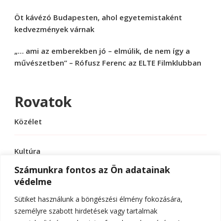
Öt kávézó Budapesten, ahol egyetemistaként
kedvezmények várnak
„… ami az emberekben jó – elmúlik, de nem így a
művészetben” – Rófusz Ferenc az ELTE Filmklubban
Rovatok
Közélet
Kultúra
Számunkra fontos az Ön adatainak
védelme
Sport
Sütiket használunk a böngészési élmény fokozására,
Tudomány
személyre szabott hirdetések vagy tartalmak