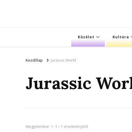
Közélet
Kultúra
Kezdőlap
Jurassic World
Jurassic Wor
Megjelenítve: 1 -1 / 1 eredményből