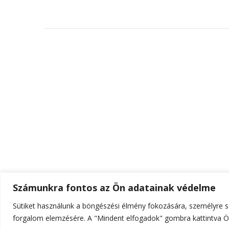
Számunkra fontos az Ön adatainak védelme
Sütiket használunk a böngészési élmény fokozására, személyre sz
© Szerzői jog 2026
ELTE Online
. Minden jog fenn
forgalom elemzésére. A "Mindent elfogadok" gombra kattintva Ön