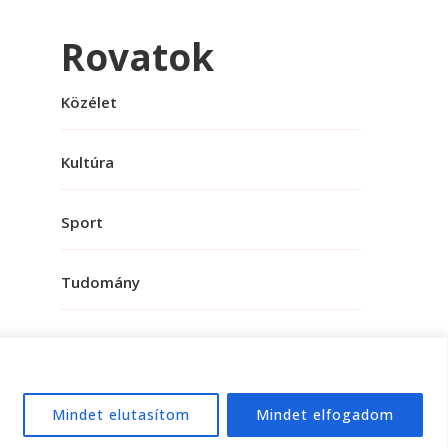
Rovatok
Közélet
Kultúra
Sport
Tudomány
Mindet elutasítom
Mindet elfogadom
e:
WordPress
.