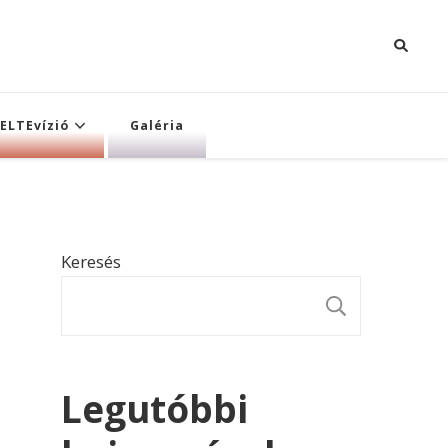
ELTEvízió
Galéria
Keresés
KERESÉ
Legutóbbi