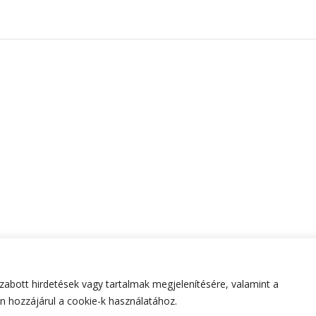
abott hirdetések vagy tartalmak megjelenítésére, valamint a
tartva.
Hello Fashion | Fejlesztette
Blossom Themes
.Készített
 hozzájárul a cookie-k használatához.