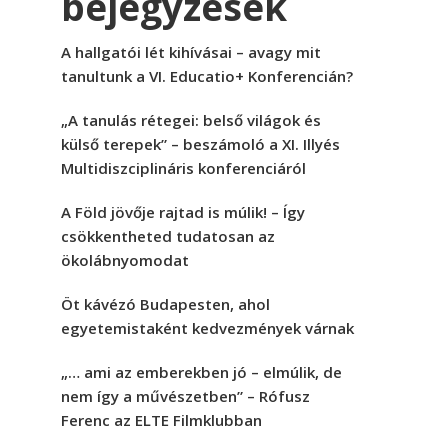
bejegyzések
A hallgatói lét kihívásai – avagy mit
tanultunk a VI. Educatio+ Konferencián?
„A tanulás rétegei: belső világok és
külső terepek” – beszámoló a XI. Illyés
Multidiszciplináris konferenciáról
A Föld jövője rajtad is múlik! – Így
csökkentheted tudatosan az
ökolábnyomodat
Öt kávézó Budapesten, ahol
egyetemistaként kedvezmények várnak
„… ami az emberekben jó – elmúlik, de
nem így a művészetben” – Rófusz
Ferenc az ELTE Filmklubban