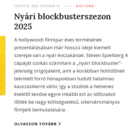
FRISSÍTVE:
2025. OKTÓBER 19.
KULTÚRA
Nyári blockbusterszezon
2025
A hollywoodi filmipar éves termésének
prezentálásában már hosszú ideje kiemelt
szerepe van a nyár évszakának. Steven Spielberg A
cápáját szokás számítani a „nyári blockbuster”-
jelenség origójaként, ami a korábban holtidőnek
tekintett forró hónapokban tudott hatalmas
kasszasikerré válni; így a stúdiók a hetvenes
évektől kezdve egyre inkább ezt az időszakot
lőtték be nagy költségvetésű, sikervárományos
filmjeik bemutatására.
OLVASSON TOVÁBB