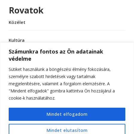
Rovatok
Közélet
Kultúra
Számunkra fontos az Ön adatainak
védelme
Sport
Sütiket használunk a böngészési élmény fokozására,
Tudomány
személyre szabott hirdetések vagy tartalmak
megjelenítésére, valamint a forgalom elemzésére. A
"Mindent elfogadok" gombra kattintva Ön hozzájárul a
cookie-k használatához.
© Szerzői jog 2026
ELTE Online
. Minden jog
Mindet elfogadom
fenntartva.
Hello Fashion | Fejlesztette
Blossom
Themes
.Készítette:
WordPress
.
Mindet elutasítom