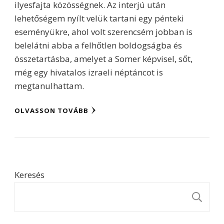
ilyesfajta közösségnek. Az interjú után
lehetőségem nyílt velük tartani egy pénteki
eseményükre, ahol volt szerencsém jobban is
belelátni abba a felhőtlen boldogságba és
összetartásba, amelyet a Somer képvisel, sőt,
még egy hivatalos izraeli néptáncot is
megtanulhattam.
OLVASSON TOVÁBB
Keresés
K