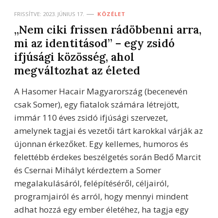
FRISSÍTVE:
2023. JÚNIUS 17.
KÖZÉLET
„Nem ciki frissen rádöbbenni arra,
mi az identitásod” – egy zsidó
ifjúsági közösség, ahol
megváltozhat az életed
A Hasomer Hacair Magyarország (becenevén
csak Somer), egy fiatalok számára létrejött,
immár 110 éves zsidó ifjúsági szervezet,
amelynek tagjai és vezetői tárt karokkal várják az
újonnan érkezőket. Egy kellemes, humoros és
felettébb érdekes beszélgetés során Bedő Marcit
és Csernai Mihályt kérdeztem a Somer
megalakulásáról, felépítéséről, céljairól,
programjairól és arról, hogy mennyi mindent
adhat hozzá egy ember életéhez, ha tagja egy