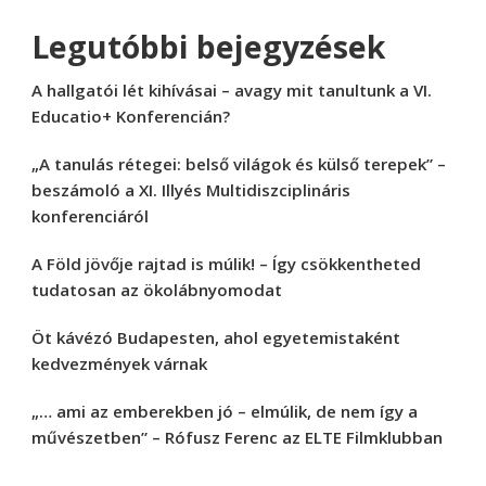
Legutóbbi bejegyzések
A hallgatói lét kihívásai – avagy mit tanultunk a VI.
Educatio+ Konferencián?
„A tanulás rétegei: belső világok és külső terepek” –
beszámoló a XI. Illyés Multidiszciplináris
konferenciáról
A Föld jövője rajtad is múlik! – Így csökkentheted
tudatosan az ökolábnyomodat
Öt kávézó Budapesten, ahol egyetemistaként
kedvezmények várnak
„… ami az emberekben jó – elmúlik, de nem így a
művészetben” – Rófusz Ferenc az ELTE Filmklubban