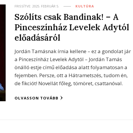
FRISSÍTVE:
2025. FEBRUÁR 5.
KULTÚRA
Szólíts csak Bandinak! – A
Pinceszínház Levelek Adytól
előadásáról
Jordán Tamásnak írnia kellene – ez a gondolat jár
a Pinceszínház Levelek Adytól – Jordán Tamás
önálló estje című előadása alatt folyamatosan a
fejemben. Persze, ott a Hátrametszés, tudom én,
de fikciót! Novellát főleg, tömöret, csattanóval.
OLVASSON TOVÁBB