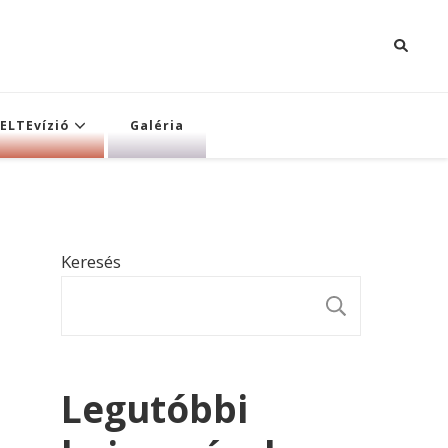
ELTEvízió
Galéria
Keresés
KERESÉ
Legutóbbi