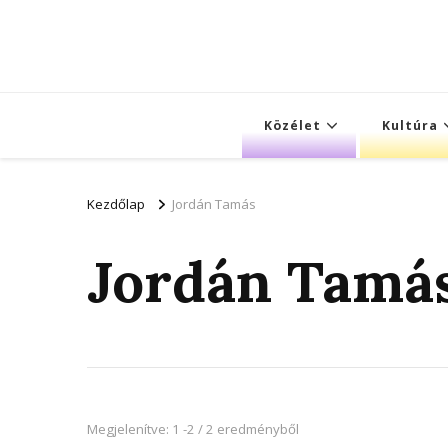
Közélet
Kultúra
Kezdőlap
Jordán Tamás
Jordán Tamá
Megjelenítve: 1 -2 / 2 eredményből