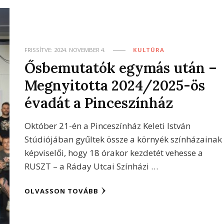
FRISSÍTVE:
2024. NOVEMBER 4.
KULTÚRA
Ősbemutatók egymás után –
Megnyitotta 2024/2025-ös
évadát a Pinceszínház
Október 21-én a Pinceszínház Keleti István
Stúdiójában gyűltek össze a környék színházainak
képviselői, hogy 18 órakor kezdetét vehesse a
RUSZT – a Ráday Utcai Színházi …
OLVASSON TOVÁBB