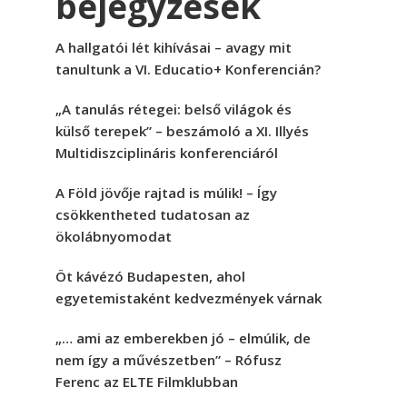
bejegyzések
A hallgatói lét kihívásai – avagy mit
tanultunk a VI. Educatio+ Konferencián?
„A tanulás rétegei: belső világok és
külső terepek” – beszámoló a XI. Illyés
Multidiszciplináris konferenciáról
A Föld jövője rajtad is múlik! – Így
csökkentheted tudatosan az
ökolábnyomodat
Öt kávézó Budapesten, ahol
egyetemistaként kedvezmények várnak
„… ami az emberekben jó – elmúlik, de
nem így a művészetben” – Rófusz
Ferenc az ELTE Filmklubban