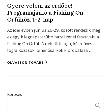
Gyere velem az erdőbe! –
Programajánló a Fishing On
Orfűhöz: 1–2. nap
Az idei évben június 26-29. között rendezik meg
az egyik legnépszerűbb hazai zenei fesztivált, a
Fishing On Orfűt. A délelőtti jóga, kézműves
foglalkozások, pihenősarkok kipróbálása …
OLVASSON TOVÁBB
Keresés
K