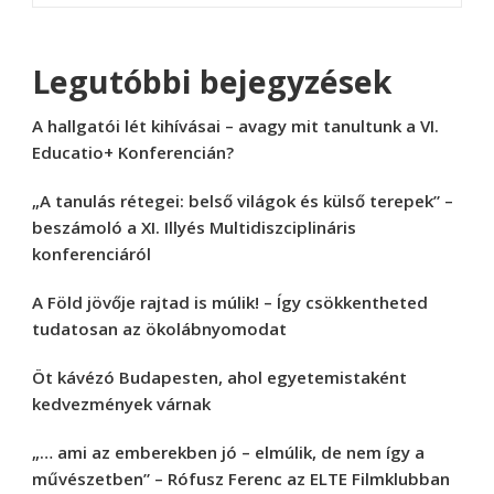
Legutóbbi bejegyzések
A hallgatói lét kihívásai – avagy mit tanultunk a VI.
Educatio+ Konferencián?
„A tanulás rétegei: belső világok és külső terepek” –
beszámoló a XI. Illyés Multidiszciplináris
konferenciáról
A Föld jövője rajtad is múlik! – Így csökkentheted
tudatosan az ökolábnyomodat
Öt kávézó Budapesten, ahol egyetemistaként
kedvezmények várnak
„… ami az emberekben jó – elmúlik, de nem így a
művészetben” – Rófusz Ferenc az ELTE Filmklubban