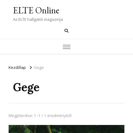
ELTE Online
Az ELTE hallgatói magazinja
Kezdőlap
Gege
Gege
Megjelenítve: 1 -1 / 1 eredményből