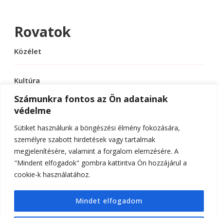
Rovatok
Közélet
Kultúra
Számunkra fontos az Ön adatainak
védelme
Sport
Sütiket használunk a böngészési élmény fokozására,
Tudomány
személyre szabott hirdetések vagy tartalmak
megjelenítésére, valamint a forgalom elemzésére. A
"Mindent elfogadok" gombra kattintva Ön hozzájárul a
cookie-k használatához.
© Szerzői jog 2026
ELTE Online
. Minden jog
Mindet elfogadom
fenntartva.
Hello Fashion | Fejlesztette
Blossom