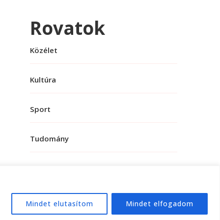
Rovatok
Közélet
Kultúra
Sport
Tudomány
Mindet elutasítom
Mindet elfogadom
e:
WordPress
.