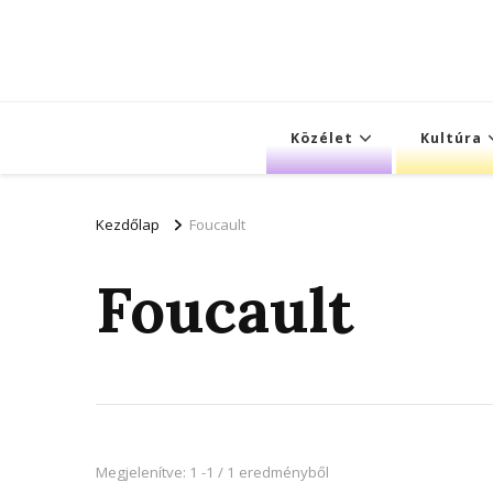
Közélet
Kultúra
Kezdőlap
Foucault
Foucault
Megjelenítve: 1 -1 / 1 eredményből