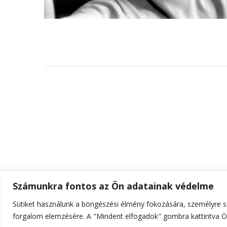
Számunkra fontos az Ön adatainak védelme
Sütiket használunk a böngészési élmény fokozására, személyre sz
© Szerzői jog 2026
ELTE Online
. Minden jog fenn
forgalom elemzésére. A "Mindent elfogadok" gombra kattintva Ön