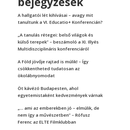
bejegyzések
A hallgatói lét kihívásai – avagy mit
tanultunk a VI. Educatio+ Konferencián?
„A tanulás rétegei: belső világok és
külső terepek” – beszámoló a XI. Illyés
Multidiszciplináris konferenciáról
A Föld jövője rajtad is múlik! – Így
csökkentheted tudatosan az
ökolábnyomodat
Öt kávézó Budapesten, ahol
egyetemistaként kedvezmények várnak
„… ami az emberekben jó – elmúlik, de
nem így a művészetben” – Rófusz
Ferenc az ELTE Filmklubban