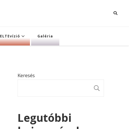
ELTEvízió
Galéria
Keresés
KERESÉ
Legutóbbi