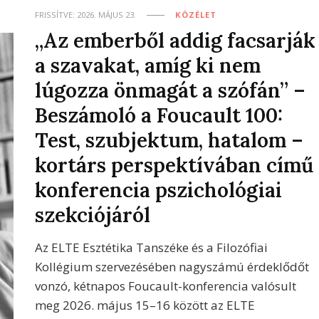
FRISSÍTVE:
2026. MÁJUS 23.
KÖZÉLET
„Az emberből addig facsarják
a szavakat, amíg ki nem
lúgozza önmagát a szófán” –
Beszámoló a Foucault 100:
Test, szubjektum, hatalom –
kortárs perspektívában című
konferencia pszichológiai
szekciójáról
Az ELTE Esztétika Tanszéke és a Filozófiai
Kollégium szervezésében nagyszámú érdeklődőt
vonzó, kétnapos Foucault-konferencia valósult
meg 2026. május 15–16 között az ELTE