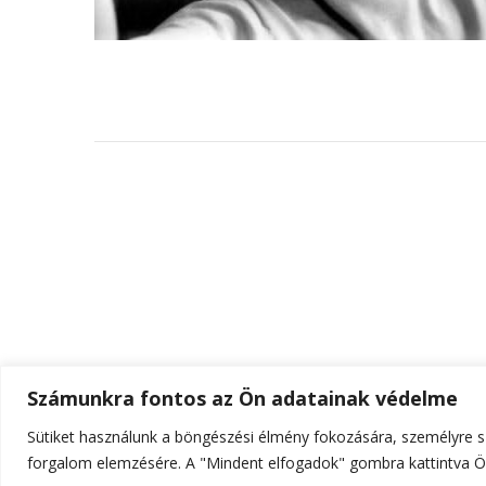
Számunkra fontos az Ön adatainak védelme
Sütiket használunk a böngészési élmény fokozására, személyre sz
© Szerzői jog 2026
ELTE Online
. Minden jog fenn
forgalom elemzésére. A "Mindent elfogadok" gombra kattintva Ön