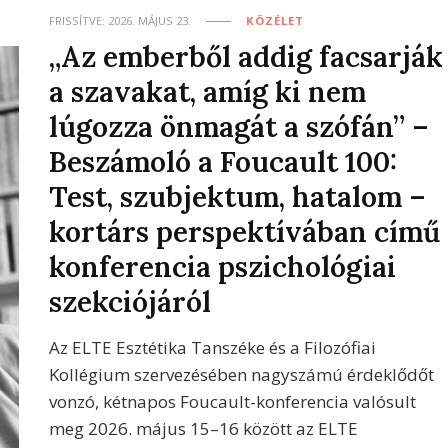
FRISSÍTVE:
2026. MÁJUS 23.
KÖZÉLET
„Az emberből addig facsarják
a szavakat, amíg ki nem
lúgozza önmagát a szófán” –
Beszámoló a Foucault 100:
Test, szubjektum, hatalom –
kortárs perspektívában című
konferencia pszichológiai
szekciójáról
Az ELTE Esztétika Tanszéke és a Filozófiai
Kollégium szervezésében nagyszámú érdeklődőt
vonzó, kétnapos Foucault-konferencia valósult
meg 2026. május 15–16 között az ELTE