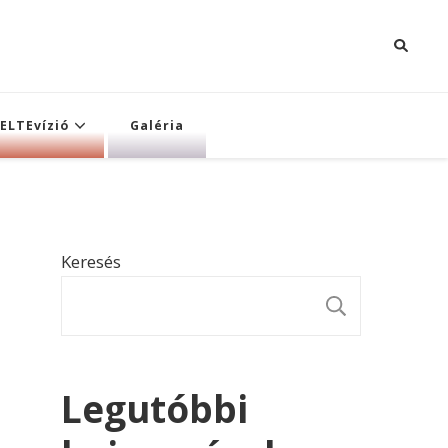
ELTEvízió
Galéria
Keresés
KERESÉ
Legutóbbi