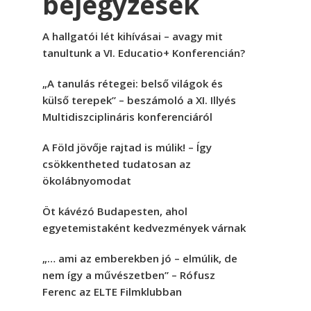
bejegyzések
A hallgatói lét kihívásai – avagy mit
tanultunk a VI. Educatio+ Konferencián?
„A tanulás rétegei: belső világok és
külső terepek” – beszámoló a XI. Illyés
Multidiszciplináris konferenciáról
A Föld jövője rajtad is múlik! – Így
csökkentheted tudatosan az
ökolábnyomodat
Öt kávézó Budapesten, ahol
egyetemistaként kedvezmények várnak
„… ami az emberekben jó – elmúlik, de
nem így a művészetben” – Rófusz
Ferenc az ELTE Filmklubban