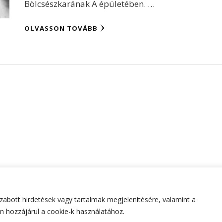
Bölcsészkarának A épületében. …
OLVASSON TOVÁBB
abott hirdetések vagy tartalmak megjelenítésére, valamint a
tartva.
Hello Fashion | Fejlesztette
Blossom Themes
.Készített
 hozzájárul a cookie-k használatához.