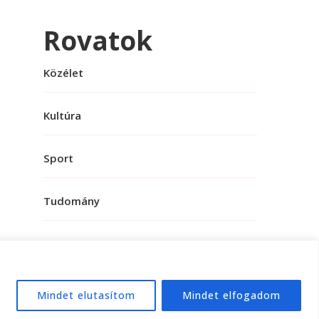
Rovatok
Közélet
Kultúra
Sport
Tudomány
Mindet elutasítom
Mindet elfogadom
e:
WordPress
.