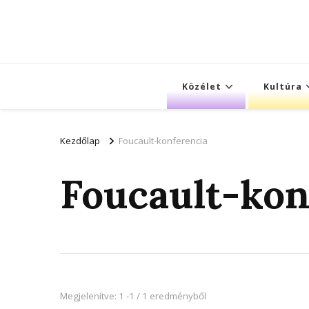
Közélet
Kultúra
Kezdőlap
Foucault-konferencia
Foucault-kon
Megjelenítve: 1 -1 / 1 eredményből