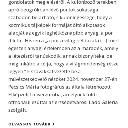
gondolatok megleléséről. A különböző terekben,
apró beugrókban lévő pontok sokasága
szabadon bejárható, s különlegessége, hogy a
kozmikus tájképek formáját öltő alkotások
alapját az egyik leghétköznapibb anyag, a por
ihlette. Hiszen a „a por a világ példázata (…) mert
egészen anyagi értelemben az a maradék, amely
a létezésről tanúskodik, annak bizonyítéka, de
még inkább a célja, hogy a világmindenség része
legyen.” E szavakkal vezette be a
művészetkedvelő nézőket 2024. november 27-én
Pecsics Mária fotográfus az általa létrehozott
Elképzelt Univerzumba, amelynek földi
otthonául ezúttal az erzsébetvárosi Ladó Galéria
szolgált.
OLVASSON TOVÁBB