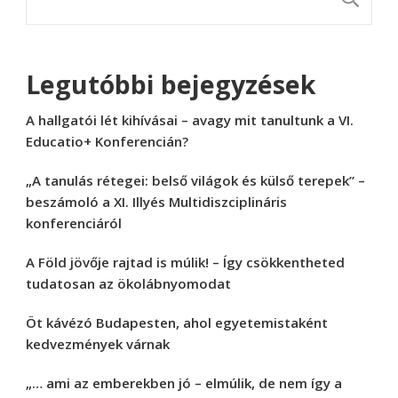
Legutóbbi bejegyzések
A hallgatói lét kihívásai – avagy mit tanultunk a VI.
Educatio+ Konferencián?
„A tanulás rétegei: belső világok és külső terepek” –
beszámoló a XI. Illyés Multidiszciplináris
konferenciáról
A Föld jövője rajtad is múlik! – Így csökkentheted
tudatosan az ökolábnyomodat
Öt kávézó Budapesten, ahol egyetemistaként
kedvezmények várnak
„… ami az emberekben jó – elmúlik, de nem így a