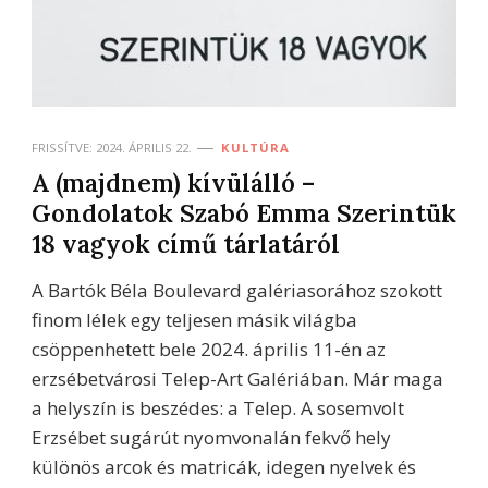
FRISSÍTVE:
2024. ÁPRILIS 22.
KULTÚRA
A (majdnem) kívülálló –
Gondolatok Szabó Emma Szerintük
18 vagyok című tárlatáról
A Bartók Béla Boulevard galériasorához szokott
finom lélek egy teljesen másik világba
csöppenhetett bele 2024. április 11-én az
erzsébetvárosi Telep-Art Galériában. Már maga
a helyszín is beszédes: a Telep. A sosemvolt
Erzsébet sugárút nyomvonalán fekvő hely
különös arcok és matricák, idegen nyelvek és