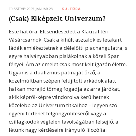
FRISSÍTVE:
2025. JANUÁR 23.
KULTÚRA
(Csak) Elképzelt Univerzum?
Este hat óra. Elcsendesedett a Klauzál téri
Vásárcsarnok. Csak a kihűlt asztalok és letakart
ládák emlékeztetnek a délelőtti piachangulatra, s
egyre halványabban pislákolnak a közeli Spar
fényei. Ám az emelet csak most kelt igazán életre.
Ugyanis a dualizmus patináját őrző, a
közelmúltban szépen felújított árkádok alatt
halkan morajló tömeg fogadja az arra járókat,
akik képről-képre vándorolva kerülhetnek
közelebb az Univerzum titkaihoz – legyen szó
egyéni történet felgöngyölítéséről vagy a
csillagködök végtelen távolságában felsejlő, a
létünk nagy kérdéseire irányuló filozófiai