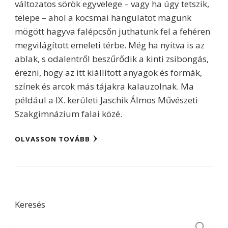
változatos sörök egyvelege – vagy ha úgy tetszik,
telepe – ahol a kocsmai hangulatot magunk
mögött hagyva falépcsőn juthatunk fel a fehéren
megvilágított emeleti térbe. Még ha nyitva is az
ablak, s odalentről beszűrődik a kinti zsibongás,
érezni, hogy az itt kiállított anyagok és formák,
színek és arcok más tájakra kalauzolnak. Ma
például a IX. kerületi Jaschik Álmos Művészeti
Szakgimnázium falai közé.
OLVASSON TOVÁBB
Keresés
K