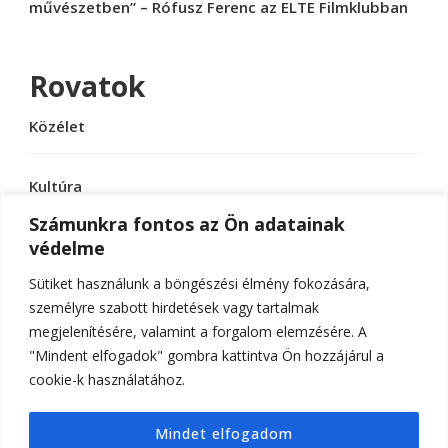
művészetben” – Rófusz Ferenc az ELTE Filmklubban
Rovatok
Közélet
Kultúra
Számunkra fontos az Ön adatainak
védelme
Sport
Sütiket használunk a böngészési élmény fokozására,
Tudomány
személyre szabott hirdetések vagy tartalmak
megjelenítésére, valamint a forgalom elemzésére. A
"Mindent elfogadok" gombra kattintva Ön hozzájárul a
cookie-k használatához.
© Szerzői jog 2026
ELTE Online
. Minden jog
Mindet elfogadom