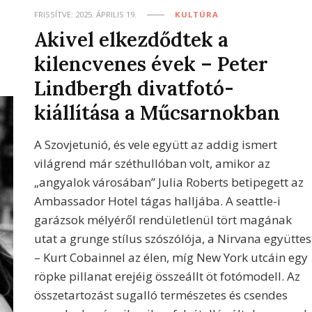
FRISSÍTVE:
2025. ÁPRILIS 19.
KULTÚRA
Akivel elkezdődtek a
kilencvenes évek – Peter
Lindbergh divatfotó-
kiállítása a Műcsarnokban
A Szovjetunió, és vele együtt az addig ismert
világrend már széthullóban volt, amikor az
„angyalok városában” Julia Roberts betipegett az
Ambassador Hotel tágas halljába. A seattle-i
garázsok mélyéről rendületlenül tört magának
utat a grunge stílus szószólója, a Nirvana együttes
– Kurt Cobainnel az élen, míg New York utcáin egy
röpke pillanat erejéig összeállt öt fotómodell. Az
összetartozást sugalló természetes és csendes