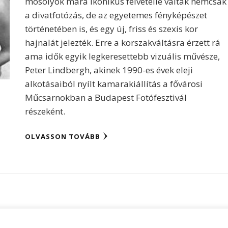
mosolyok mára ikonikus felvétellé váltak nemcsak
a divatfotózás, de az egyetemes fényképészet
történetében is, és egy új, friss és szexis kor
hajnalát jelezték. Erre a korszakváltásra érzett rá
ama idők egyik legkeresettebb vizuális művésze,
Peter Lindbergh, akinek 1990-es évek eleji
alkotásaiból nyílt kamarakiállítás a fővárosi
Műcsarnokban a Budapest Fotófesztivál
részeként.
OLVASSON TOVÁBB