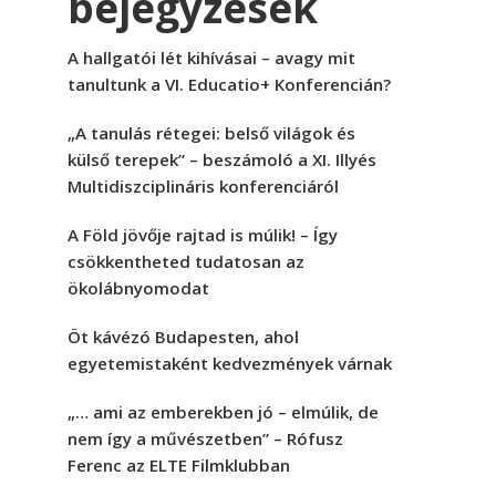
bejegyzések
A hallgatói lét kihívásai – avagy mit
tanultunk a VI. Educatio+ Konferencián?
„A tanulás rétegei: belső világok és
külső terepek” – beszámoló a XI. Illyés
Multidiszciplináris konferenciáról
A Föld jövője rajtad is múlik! – Így
csökkentheted tudatosan az
ökolábnyomodat
Öt kávézó Budapesten, ahol
egyetemistaként kedvezmények várnak
„… ami az emberekben jó – elmúlik, de
nem így a művészetben” – Rófusz
Ferenc az ELTE Filmklubban