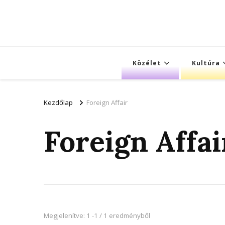
Közélet
Kultúra
Kezdőlap
Foreign Affair
Foreign Affai
Megjelenítve: 1 -1 / 1 eredményből