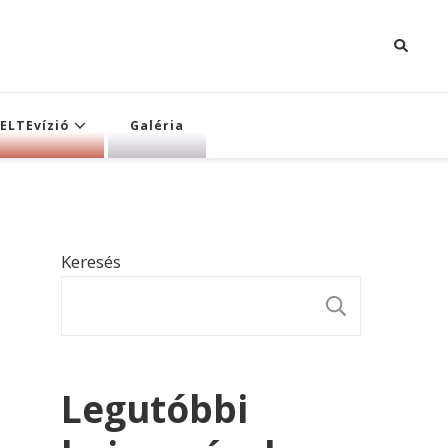
ELTEvízió
Galéria
Keresés
KERESÉ
Legutóbbi