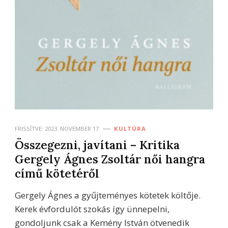
FRISSÍTVE:
2023. NOVEMBER 17.
KULTÚRA
Összegezni, javítani – Kritika
Gergely Ágnes Zsoltár női hangra
című kötetéről
Gergely Ágnes a gyűjteményes kötetek költője.
Kerek évfordulót szokás így ünnepelni,
gondoljunk csak a Kemény István ötvenedik