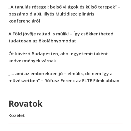
„A tanulás rétegei: belső világok és külső terepek” –
beszámoló a XI. Illyés Multidiszciplináris
konferenciáról
A Föld jövője rajtad is múlik! – Így csökkentheted
tudatosan az ökolábnyomodat
Öt kávézó Budapesten, ahol egyetemistaként
kedvezmények várnak
„… ami az emberekben jó – elmúlik, de nem így a
művészetben” – Rófusz Ferenc az ELTE Filmklubban
Rovatok
Közélet