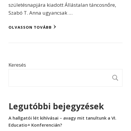
születésnapjára kiadott Állástalan táncosnőre,
Szabó T. Anna ugyancsak …
OLVASSON TOVÁBB
Keresés
K
Legutóbbi bejegyzések
A hallgatói lét kihívásai – avagy mit tanultunk a VI.
Educatio+ Konferencián?