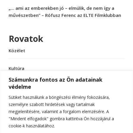
„… ami az emberekben jó – elmúlik, de nem így a
művészetben” – Rófusz Ferenc az ELTE Filmklubban
Rovatok
Közélet
Kultúra
Számunkra fontos az Ön adatainak
védelme
Sport
Sütiket használunk a böngészési élmény fokozására,
Tudomány
személyre szabott hirdetések vagy tartalmak
megjelenítésére, valamint a forgalom elemzésére. A
"Mindent elfogadok" gombra kattintva Ön hozzájárul a
cookie-k használatához.