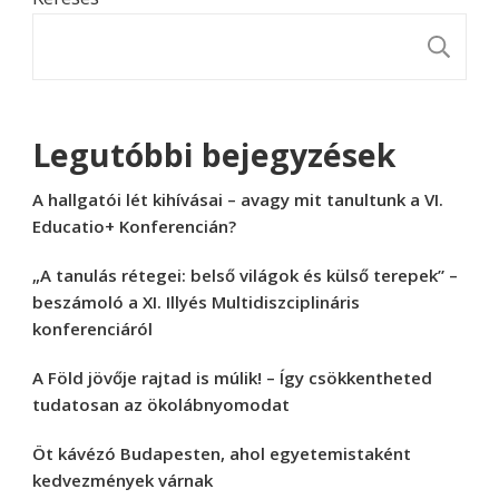
K
Legutóbbi bejegyzések
A hallgatói lét kihívásai – avagy mit tanultunk a VI.
Educatio+ Konferencián?
„A tanulás rétegei: belső világok és külső terepek” –
beszámoló a XI. Illyés Multidiszciplináris
konferenciáról
A Föld jövője rajtad is múlik! – Így csökkentheted
tudatosan az ökolábnyomodat
Öt kávézó Budapesten, ahol egyetemistaként
kedvezmények várnak