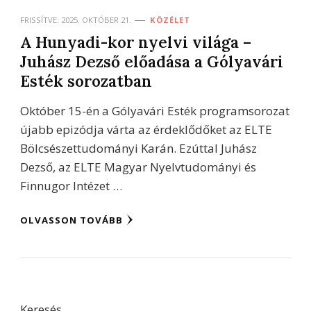
FRISSÍTVE:
2025. OKTÓBER 21.
KÖZÉLET
A Hunyadi-kor nyelvi világa –
Juhász Dezső előadása a Gólyavári
Esték sorozatban
Október 15-én a Gólyavári Esték programsorozat
újabb epizódja várta az érdeklődőket az ELTE
Bölcsészettudományi Karán. Ezúttal Juhász
Dezső, az ELTE Magyar Nyelvtudományi és
Finnugor Intézet …
OLVASSON TOVÁBB
Keresés