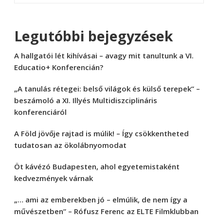
Legutóbbi bejegyzések
A hallgatói lét kihívásai – avagy mit tanultunk a VI.
Educatio+ Konferencián?
„A tanulás rétegei: belső világok és külső terepek” –
beszámoló a XI. Illyés Multidiszciplináris
konferenciáról
A Föld jövője rajtad is múlik! – Így csökkentheted
tudatosan az ökolábnyomodat
Öt kávézó Budapesten, ahol egyetemistaként
kedvezmények várnak
„… ami az emberekben jó – elmúlik, de nem így a
művészetben” – Rófusz Ferenc az ELTE Filmklubban