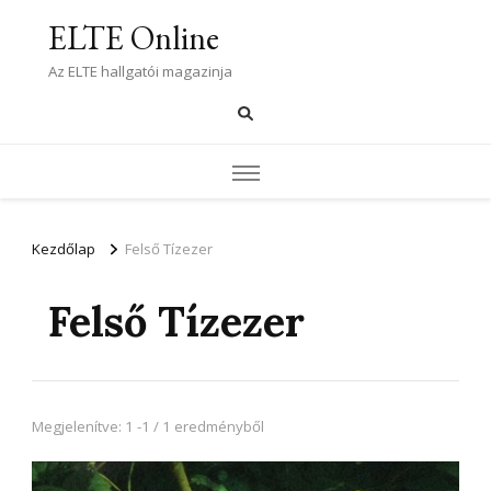
ELTE Online
Az ELTE hallgatói magazinja
Kezdőlap
Felső Tízezer
Felső Tízezer
Megjelenítve: 1 -1 / 1 eredményből