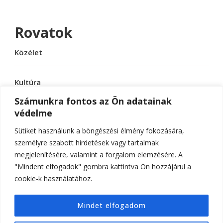
Rovatok
Közélet
Kultúra
Számunkra fontos az Ön adatainak
védelme
Sport
Sütiket használunk a böngészési élmény fokozására,
Tudomány
személyre szabott hirdetések vagy tartalmak
megjelenítésére, valamint a forgalom elemzésére. A
"Mindent elfogadok" gombra kattintva Ön hozzájárul a
cookie-k használatához.
© Szerzői jog 2026
ELTE Online
. Minden jog
Mindet elfogadom
fenntartva.
Hello Fashion | Fejlesztette
Blossom