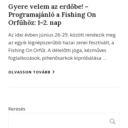
Gyere velem az erdőbe! –
Programajánló a Fishing On
Orfűhöz: 1–2. nap
Az idei évben június 26-29. között rendezik meg
az egyik legnépszerűbb hazai zenei fesztivált, a
Fishing On Orfűt. A délelőtti jóga, kézműves
foglalkozások, pihenősarkok kipróbálása …
OLVASSON TOVÁBB
Keresés
K