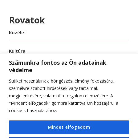
Rovatok
Közélet
Kultúra
Számunkra fontos az Ön adatainak
védelme
Sport
Sütiket használunk a böngészési élmény fokozására,
Tudomány
személyre szabott hirdetések vagy tartalmak
megjelenítésére, valamint a forgalom elemzésére. A
"Mindent elfogadok" gombra kattintva Ön hozzájárul a
cookie-k használatához.
© Szerzői jog 2026
ELTE Online
. Minden jog
Mindet elfogadom
fenntartva.
Hello Fashion | Fejlesztette
Blossom