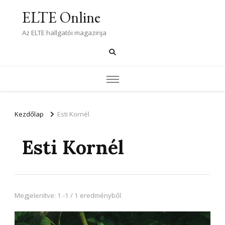
ELTE Online
Az ELTE hallgatói magazinja
Kezdőlap
Esti Kornél
Esti Kornél
Megjelenítve: 1 -1 / 1 eredményből