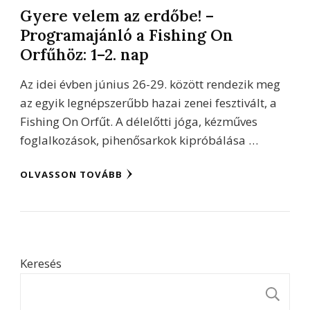
Gyere velem az erdőbe! –
Programajánló a Fishing On
Orfűhöz: 1–2. nap
Az idei évben június 26-29. között rendezik meg
az egyik legnépszerűbb hazai zenei fesztivált, a
Fishing On Orfűt. A délelőtti jóga, kézműves
foglalkozások, pihenősarkok kipróbálása …
OLVASSON TOVÁBB
Keresés
K