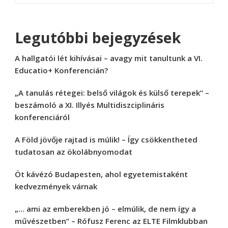
Legutóbbi bejegyzések
A hallgatói lét kihívásai – avagy mit tanultunk a VI.
Educatio+ Konferencián?
„A tanulás rétegei: belső világok és külső terepek” –
beszámoló a XI. Illyés Multidiszciplináris
konferenciáról
A Föld jövője rajtad is múlik! – Így csökkentheted
tudatosan az ökolábnyomodat
Öt kávézó Budapesten, ahol egyetemistaként
kedvezmények várnak
„… ami az emberekben jó – elmúlik, de nem így a
művészetben” – Rófusz Ferenc az ELTE Filmklubban