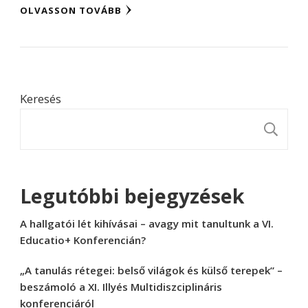
OLVASSON TOVÁBB
Keresés
K
Legutóbbi bejegyzések
A hallgatói lét kihívásai – avagy mit tanultunk a VI.
Educatio+ Konferencián?
„A tanulás rétegei: belső világok és külső terepek” –
beszámoló a XI. Illyés Multidiszciplináris
konferenciáról