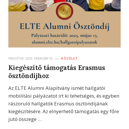
FRISSÍTVE:
2025. FEBRUÁR 10.
KÖZÉLET
Kiegészítő támogatás Erasmus
ösztöndíjhoz
Az ELTE Alumni Alapítvány ismét hallgatói
mobilitási pályázatot írt ki tehetséges, és egyben
rászoruló hallgatók Erasmus ösztöndíjának
kiegészítésére. Az elnyerhető támogatás egy főre
jutó összege …