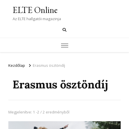
ELTE Online
Az ELTE hallgatói magazinja
Kezdőlap
Erasmus ösztöndíj
Erasmus ösztöndíj
Megjelenítve: 1 -2 / 2 eredményből