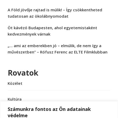
A Föld jövője rajtad is múlik! – Így csökkentheted
tudatosan az ökolábnyomodat
Öt kávézó Budapesten, ahol egyetemistaként
kedvezmények várnak
„… ami az emberekben jó – elmúlik, de nem így a
művészetben” – Rófusz Ferenc az ELTE Filmklubban
Rovatok
Közélet
Kultúra
Számunkra fontos az Ön adatainak
védelme
Sport