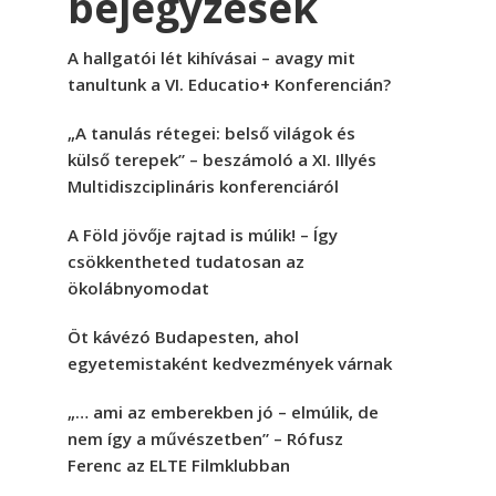
bejegyzések
A hallgatói lét kihívásai – avagy mit
tanultunk a VI. Educatio+ Konferencián?
„A tanulás rétegei: belső világok és
külső terepek” – beszámoló a XI. Illyés
Multidiszciplináris konferenciáról
A Föld jövője rajtad is múlik! – Így
csökkentheted tudatosan az
ökolábnyomodat
Öt kávézó Budapesten, ahol
egyetemistaként kedvezmények várnak
„… ami az emberekben jó – elmúlik, de
nem így a művészetben” – Rófusz
Ferenc az ELTE Filmklubban