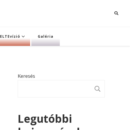
ELTEvízió
Galéria
Keresés
KERESÉ
Legutóbbi