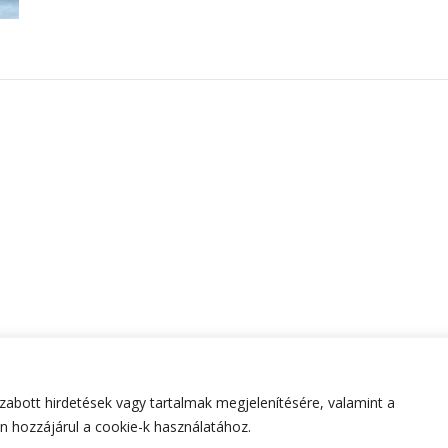
abott hirdetések vagy tartalmak megjelenítésére, valamint a
tartva.
Hello Fashion | Fejlesztette
Blossom Themes
.Készített
 hozzájárul a cookie-k használatához.