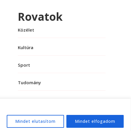
Rovatok
Közélet
Kultúra
Sport
Tudomány
Mindet elutasítom
Mindet elfogadom
e:
WordPress
.