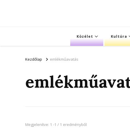
Közélet
Kultúra
Kezdőlap
emlékműavatás
emlékműavat
Megjelenítve: 1 -1 / 1 eredményből