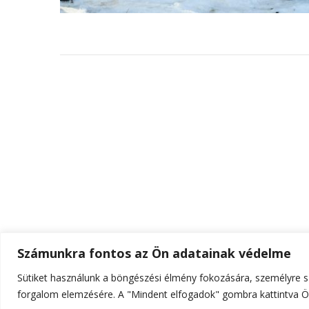
Számunkra fontos az Ön adatainak védelme
Sütiket használunk a böngészési élmény fokozására, személyre sz
© Szerzői jog 2026
ELTE Online
. Minden jog fenn
forgalom elemzésére. A "Mindent elfogadok" gombra kattintva Ön