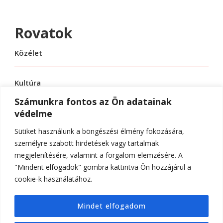
Rovatok
Közélet
Kultúra
Számunkra fontos az Ön adatainak
védelme
Sport
Sütiket használunk a böngészési élmény fokozására,
Tudomány
személyre szabott hirdetések vagy tartalmak
megjelenítésére, valamint a forgalom elemzésére. A
"Mindent elfogadok" gombra kattintva Ön hozzájárul a
cookie-k használatához.
© Szerzői jog 2026
ELTE Online
. Minden jog
Mindet elfogadom
fenntartva.
Hello Fashion | Fejlesztette
Blossom