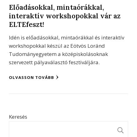
Előadásokkal, mintaórákkal,
interaktív workshopokkal vár az
ELTEfeszt!
Idén is előadásokkal, mintaórákkal és interaktív
workshopokkal készül az Eötvös Loránd
Tudományegyetem a középiskolásoknak
szervezett pályaválasztó fesztiváljára.
OLVASSON TOVÁBB
Keresés
K