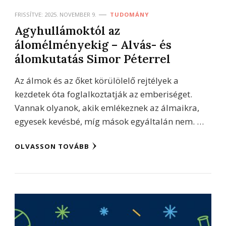
FRISSÍTVE:
2025. NOVEMBER 9.
TUDOMÁNY
Agyhullámoktól az
álomélményekig – Alvás- és
álomkutatás Simor Péterrel
Az álmok és az őket körülölelő rejtélyek a
kezdetek óta foglalkoztatják az emberiséget.
Vannak olyanok, akik emlékeznek az álmaikra,
egyesek kevésbé, míg mások egyáltalán nem. …
OLVASSON TOVÁBB