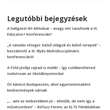
Legutóbbi bejegyzések
A hallgatói lét kihívásai – avagy mit tanultunk a VI.
Educatio+ Konferencián?
„A tanulás rétegei: belső világok és külső terepek” –
beszámoló a XI. Illyés Multidiszciplináris
konferenciáról
A Föld jövője rajtad is múlik! – Így csökkentheted
tudatosan az ökolábnyomodat
Öt kávézó Budapesten, ahol egyetemistaként
kedvezmények várnak
„… ami az emberekben jó – elmúlik, de nem így a
művészetben” – Rófusz Ferenc az ELTE Filmklubban