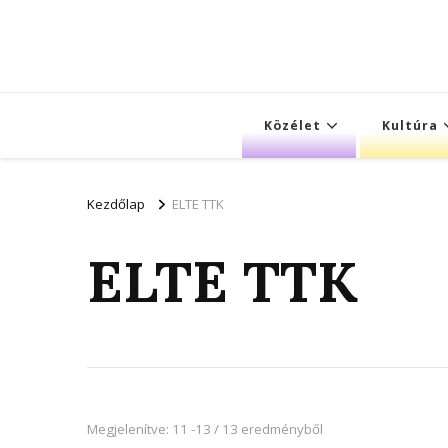
Közélet
Kultúra
Kezdőlap
ELTE TTK
ELTE TTK
Megjelenítve: 11 -13 / 13 eredményből