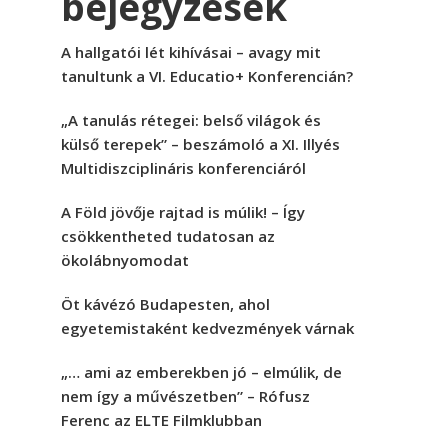
bejegyzések
A hallgatói lét kihívásai – avagy mit
tanultunk a VI. Educatio+ Konferencián?
„A tanulás rétegei: belső világok és
külső terepek” – beszámoló a XI. Illyés
Multidiszciplináris konferenciáról
A Föld jövője rajtad is múlik! – Így
csökkentheted tudatosan az
ökolábnyomodat
Öt kávézó Budapesten, ahol
egyetemistaként kedvezmények várnak
„… ami az emberekben jó – elmúlik, de
nem így a művészetben” – Rófusz
Ferenc az ELTE Filmklubban