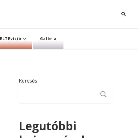
ELTEvízió
Galéria
Keresés
KERESÉ
Legutóbbi