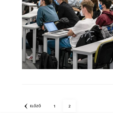
Bejegyzések
OLDAL
OLDAL
1
2
ELŐZŐ