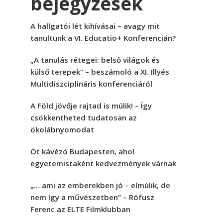
bejegyzések
A hallgatói lét kihívásai – avagy mit
tanultunk a VI. Educatio+ Konferencián?
„A tanulás rétegei: belső világok és
külső terepek” – beszámoló a XI. Illyés
Multidiszciplináris konferenciáról
A Föld jövője rajtad is múlik! – Így
csökkentheted tudatosan az
ökolábnyomodat
Öt kávézó Budapesten, ahol
egyetemistaként kedvezmények várnak
„… ami az emberekben jó – elmúlik, de
nem így a művészetben” – Rófusz
Ferenc az ELTE Filmklubban