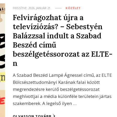
FRISSÍTVE:
2026. JANUÁR 21.
KÖZÉLET
Felvirágozhat újra a
televíziózás? – Sebestyén
Balázzsal indult a Szabad
Beszéd című
beszélgetéssorozat az ELTE-
n
A Szabad Beszéd Lampé Ágnessel című, az ELTE
Bölcsészettudományi Karának falai között
megrendezésre kerülő beszélgetéssorozat
meghívottjai a média különféle területein jártas
szakemberek. A legelső ilyen …
OLVASSON TOVÁBB