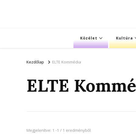
Közélet
Kultúra
Kezdőlap
ELTE Kommédia
ELTE Kommé
Megjelenítve: 1 -1 / 1 eredményből