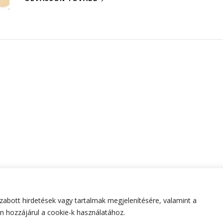
abott hirdetések vagy tartalmak megjelenítésére, valamint a
tartva.
Hello Fashion | Fejlesztette
Blossom Themes
.Készített
 hozzájárul a cookie-k használatához.