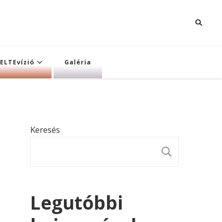
ELTEvízió
Galéria
Keresés
KERESÉ
Legutóbbi