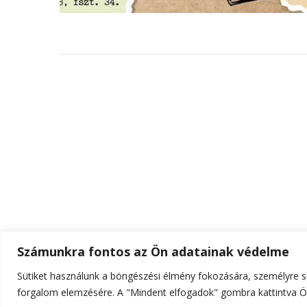
Számunkra fontos az Ön adatainak védelme
Sütiket használunk a böngészési élmény fokozására, személyre sz
© Szerzői jog 2026
ELTE Online
. Minden jog fenn
forgalom elemzésére. A "Mindent elfogadok" gombra kattintva Ön