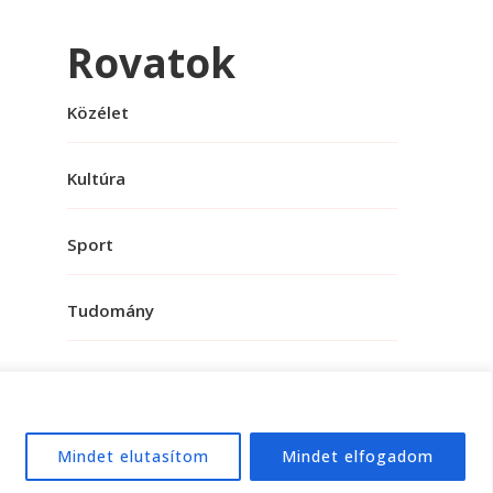
Rovatok
Közélet
Kultúra
Sport
Tudomány
Mindet elutasítom
Mindet elfogadom
e:
WordPress
.