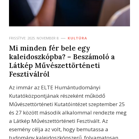
FRISSÍTVE:
2025. NOVEMBER 8.
KULTÚRA
Mi minden fér bele egy
kaleidoszkópba? – Beszámoló a
Látkép Művészettörténeti
Fesztiválról
Az immár az ELTE Humántudományi
Kutatóközpontjának részeként működő
Művészettörténeti Kutatóintézet szeptember 25
és 27 között második alkalommal rendezte meg
a Látkép Művészettörténeti Fesztivált. Az
esemény célja az volt, hogy bemutassa a
tudomány kaleidoszkópszerű, folyamatosan