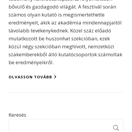
bővülő és gazdagodó világát. A fesztivál során
számos olyan kutató is megismertethette
eredményeit, akik az akadémia mindennapjaitól
távolabb tevékenykednek. Közel száz előadó
mutatkozott be huszonhat szekcióban, ezek
közül négy szekcióban meghívott, nemzetközi
szakemberekből álló kutatócsoportok számoltak
be eredményeikről.
OLVASSON TOVÁBB
Keresés
K