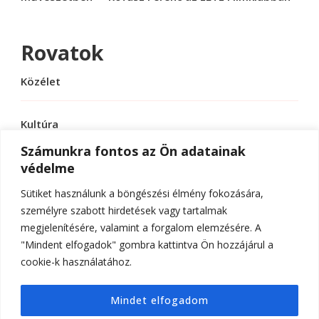
Rovatok
Közélet
Kultúra
Számunkra fontos az Ön adatainak
védelme
Sport
Sütiket használunk a böngészési élmény fokozására,
Tudomány
személyre szabott hirdetések vagy tartalmak
megjelenítésére, valamint a forgalom elemzésére. A
"Mindent elfogadok" gombra kattintva Ön hozzájárul a
cookie-k használatához.
© Szerzői jog 2026
ELTE Online
. Minden jog
Mindet elfogadom
fenntartva.
Hello Fashion | Fejlesztette
Blossom