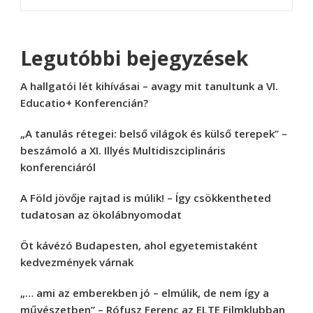
Legutóbbi bejegyzések
A hallgatói lét kihívásai – avagy mit tanultunk a VI.
Educatio+ Konferencián?
„A tanulás rétegei: belső világok és külső terepek” –
beszámoló a XI. Illyés Multidiszciplináris
konferenciáról
A Föld jövője rajtad is múlik! – Így csökkentheted
tudatosan az ökolábnyomodat
Öt kávézó Budapesten, ahol egyetemistaként
kedvezmények várnak
„… ami az emberekben jó – elmúlik, de nem így a
művészetben” – Rófusz Ferenc az ELTE Filmklubban