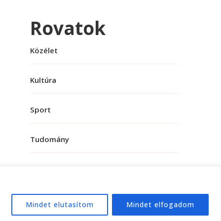
Rovatok
Közélet
Kultúra
Sport
Tudomány
Mindet elutasítom
Mindet elfogadom
e:
WordPress
.