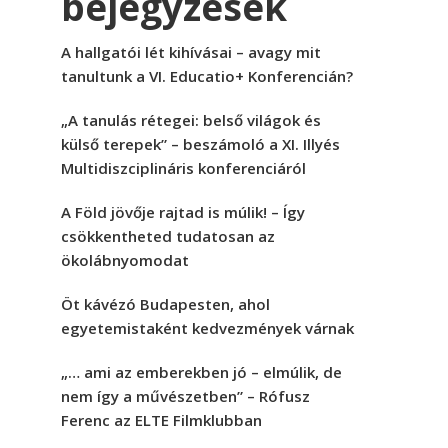
bejegyzések
A hallgatói lét kihívásai – avagy mit
tanultunk a VI. Educatio+ Konferencián?
„A tanulás rétegei: belső világok és
külső terepek” – beszámoló a XI. Illyés
Multidiszciplináris konferenciáról
A Föld jövője rajtad is múlik! – Így
csökkentheted tudatosan az
ökolábnyomodat
Öt kávézó Budapesten, ahol
egyetemistaként kedvezmények várnak
„… ami az emberekben jó – elmúlik, de
nem így a művészetben” – Rófusz
Ferenc az ELTE Filmklubban