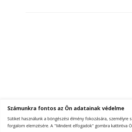
Számunkra fontos az Ön adatainak védelme
Sütiket használunk a böngészési élmény fokozására, személyre sz
© Szerzői jog 2026
ELTE Online
. Minden jog fenn
forgalom elemzésére. A "Mindent elfogadok" gombra kattintva Ön