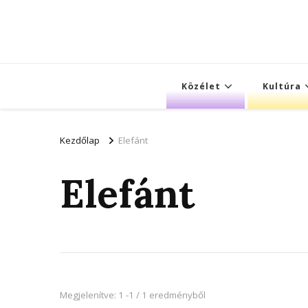
Közélet
Kultúra
Kezdőlap
Elefánt
Elefánt
Megjelenítve: 1 -1 / 1 eredményből