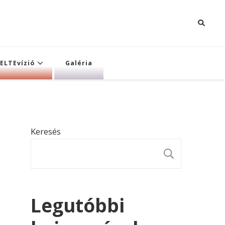
ELTEvízió
Galéria
Keresés
KERESÉ
Legutóbbi