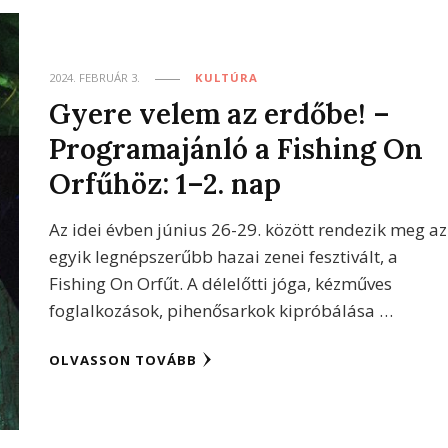
2024. FEBRUÁR 3.
KULTÚRA
Gyere velem az erdőbe! –
Programajánló a Fishing On
Orfűhöz: 1–2. nap
Az idei évben június 26-29. között rendezik meg az
egyik legnépszerűbb hazai zenei fesztivált, a
Fishing On Orfűt. A délelőtti jóga, kézműves
foglalkozások, pihenősarkok kipróbálása …
OLVASSON TOVÁBB