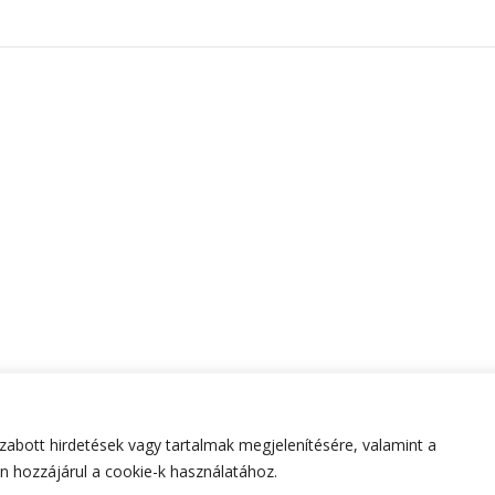
abott hirdetések vagy tartalmak megjelenítésére, valamint a
tartva.
Hello Fashion | Fejlesztette
Blossom Themes
.Készített
 hozzájárul a cookie-k használatához.