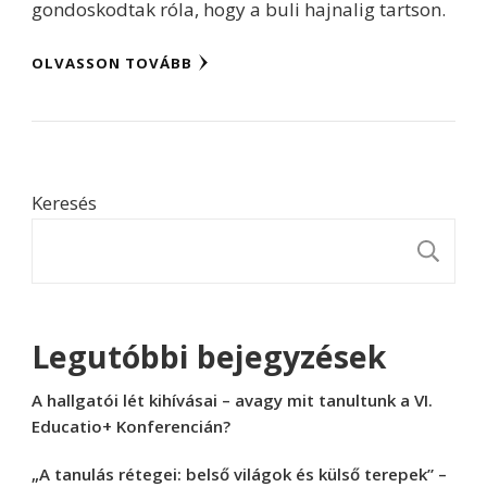
gondoskodtak róla, hogy a buli hajnalig tartson.
OLVASSON TOVÁBB
Keresés
K
Legutóbbi bejegyzések
A hallgatói lét kihívásai – avagy mit tanultunk a VI.
Educatio+ Konferencián?
„A tanulás rétegei: belső világok és külső terepek” –