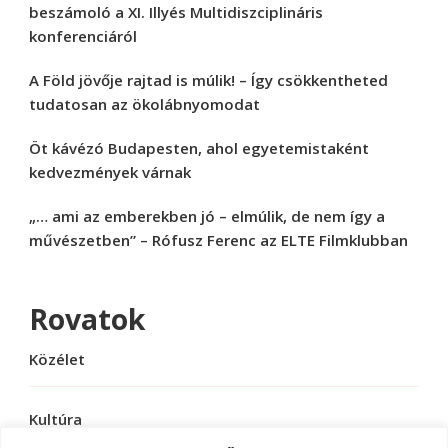
beszámoló a XI. Illyés Multidiszciplináris
konferenciáról
A Föld jövője rajtad is múlik! – Így csökkentheted
tudatosan az ökolábnyomodat
Öt kávézó Budapesten, ahol egyetemistaként
kedvezmények várnak
„… ami az emberekben jó – elmúlik, de nem így a
művészetben” – Rófusz Ferenc az ELTE Filmklubban
Rovatok
Közélet
Kultúra