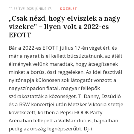
FRISSÍTVE:
2023. JÚNIUS 17.
KÖZÉLET
„Csak nézd, hogy elviszlek a nagy
vizekre” – Ilyen volt a 2022-es
EFOTT
Bár a 2022-es EFOTT július 17-én véget ért, és
már a nyarat is el kellett búcsúztatnunk, az átélt
élmények velünk maradtak, hogy átsegítsenek
minket a borús, őszi reggeleken. Az idei fesztivál
nyitónapja különösen sok látogatót vonzott: a
nagyszínpadon fiatal, magyar fellépők
szórakoztatták a közönséget. T. Danny, Dzsúdló
és a BSW koncertjei után Metzker Viktória szettje
következett, közben a Pepsi HÖOK Party
Arénában fellépett a ValMar duó is, hajnalban
pedig az ország legnépszerűbb Dj-i